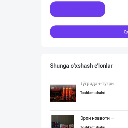
Xabar yozing
Qo
Shunga o'xshash e'lonlar
Тўғридан-тўғри
Toshkent shahri
Эрон новвоти —
Toshkent shahri