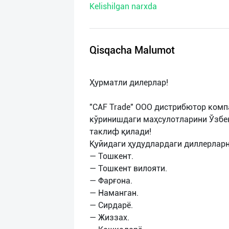
Kelishilgan narxda
нас
Техническая
поддержка
Qisqacha Malumot
Поделиться
Ҳурматли дилерлар!
приложением
"CAF Trade" ООО дистрибютор компа
Выход
кўринишдаги маҳсулотларини Ўзбе
о
таклиф қилади!
Қуйидаги ҳудудлардаги диллерлар
— Тошкент.
— Тошкент вилояти.
— Фарғона.
— Наманган.
— Сирдарё.
— Жиззах.