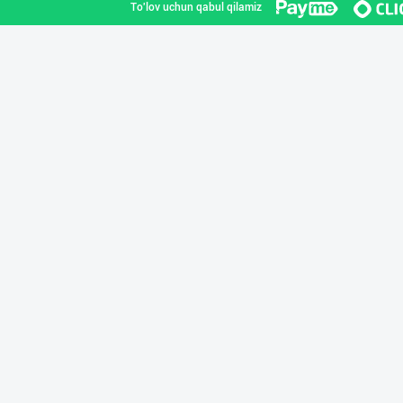
To'lov uchun qabul qilamiz
Дилер ва дистри
Toshkent shahri
Маҳсулотларимиз
Toshkent shahri
Ҳудудий дилерла
Toshkent shahri
Эрондан келтири
Toshkent shahri