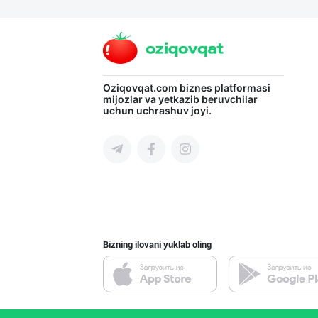
➖ Агар Агар RGM
Toshkent shahri
Вилоятлар учун
Oziqovqat.com
biznes platformasi
mijozlar va yetkazib beruvchilar
uchun uchrashuv joyi.
Toshkent shahri
Тошкентдаги омб
Toshkent shahri
Bizning ilovani yuklab oling
"SHAMS PRO FOOD
Toshkent shahri