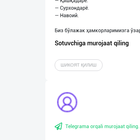
— Қашқадарё.
— Сурхондарё.
— Навоий.
Sotuvchiga murojaat qiling
ШИКОЯТ ҚИЛИШ
Telegrama orqali murojaat qiling.