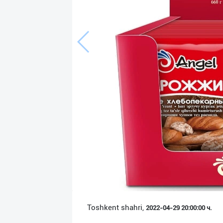
Язык
Личные
данные
Новости
2
Чаты
История
реферальных
переходов
Условия
использования
FAQ
Toshkent shahri,
2022-04-29 20:00:00 ч.
О