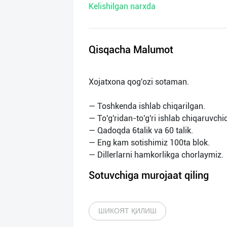
Kelishilgan narxda
нас
Техническая
поддержка
Qisqacha Malumot
Поделиться
Xojatxona qog'ozi sotaman.
приложением
— Toshkenda ishlab chiqarilgan.
Выход
— To'g'ridan-to'g'ri ishlab chiqaruvchi
о
— Qadoqda 6talik va 60 talik.
— Eng kam sotishimiz 100ta blok.
Sotuvchiga murojaat qiling
ШИКОЯТ ҚИЛИШ