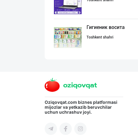
Toshkent shahri
Гигиеник восита
Toshkent shahri
Flovell Care –
Toshkent shahri
Хитойдан тўғрид
Oziqovqat.com
biznes platformasi
mijozlar va yetkazib beruvchilar
uchun uchrashuv joyi.
Toshkent shahri