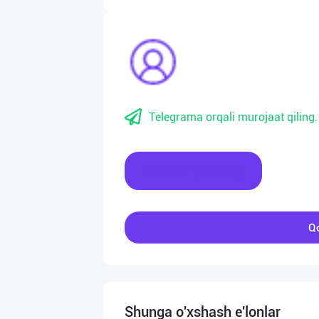
Telegrama orqali murojaat qiling.
Xabar yozing
Qo
Shunga o'xshash e'lonlar