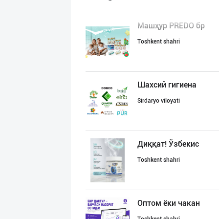
Машҳур PREDO бр
Toshkent shahri
Шахсий гигиена
Sirdaryo viloyati
Диққат! Ўзбекис
Toshkent shahri
Оптом ёки чакан