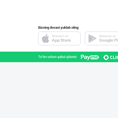
Асл белгиси учу
Toshkent shahri
Bizning ilovani yuklab oling
Жанубий Корея в
Navoiy viloyati
To'lov uchun qabul qilamiz
Ellino – Осиёни
Toshkent shahri
Ўзбекистон иқли
Toshkent shahri