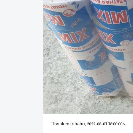
Язык
Личные
данные
Новости
2
Чаты
История
реферальных
переходов
Условия
использования
FAQ
Toshkent shahri,
2022-08-01 18:00:00 ч.
О