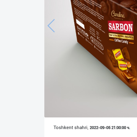
Язык
Личные
данные
Новости
2
Чаты
История
реферальных
переходов
Условия
использования
FAQ
Toshkent shahri,
2022-09-05 21:00:00 ч.
О