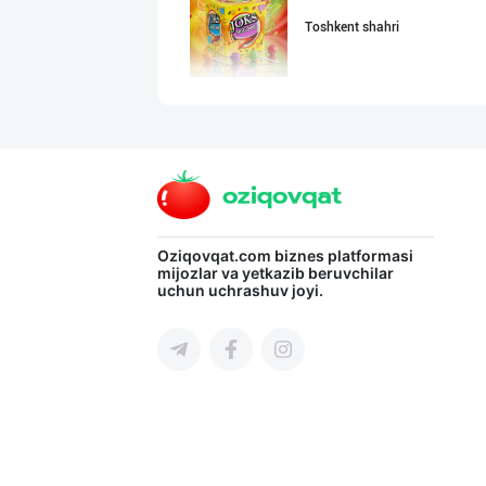
Toshkent shahri
"FEYA GROUP COM
Andijon viloyati
"KUKSUBOSS", "К
Oziqovqat.com
biznes platformasi
mijozlar va yetkazib beruvchilar
uchun uchrashuv joyi.
Toshkent shahri
Савдосини оширм
Toshkent shahri