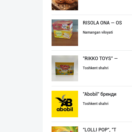
RISOLA ONA — OS
Namangan viloyati
"RIKKO TOYS" —
Toshkent shahri
"Abobil" бренди
Toshkent shahri
"LOLLI POP", "T