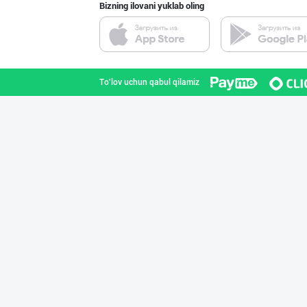
Bizning ilovani yuklab oling
"Нур Асал" брен
Toshkent shahri
To'lov uchun qabul qilamiz
"Hassons" – Ўзб
Toshkent shahri
Шоколад мавсуми
Toshkent shahri
GREAT SELL GROU
Toshkent shahri