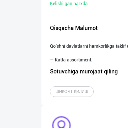
Kelishilgan narxda
нас
Техническая
поддержка
Qisqacha Malumot
Поделиться
Qo'shni davlatlarni hamkorlikga taklif 
приложением
Выход
о
Sotuvchiga murojaat qiling
ШИКОЯТ ҚИЛИШ