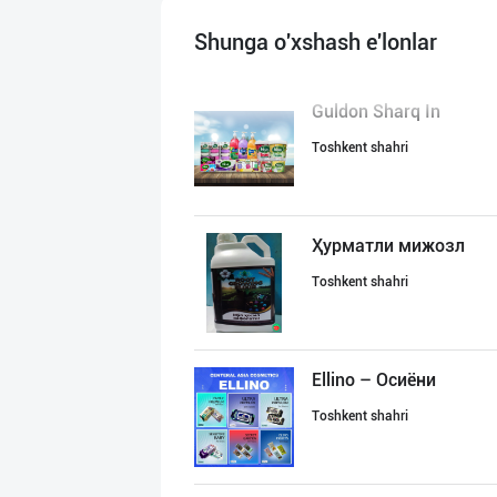
Shunga o'xshash e'lonlar
Guldon Sharq In
Toshkent shahri
Ҳурматли мижозл
Toshkent shahri
Ellino – Осиёни
Toshkent shahri