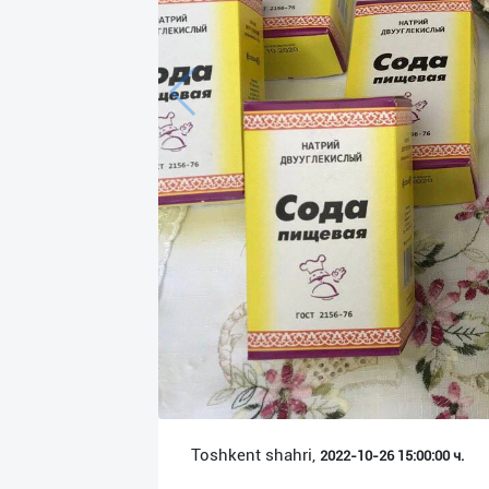
Язык
Личные
данные
Новости
2
Чаты
История
реферальных
переходов
Условия
использования
FAQ
Toshkent shahri,
2022-10-26 15:00:00 ч.
О