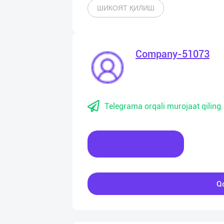
ШИКОЯТ ҚИЛИШ
Company-51073
Telegrama orqali murojaat qiling.
Xabar yozing
Qo