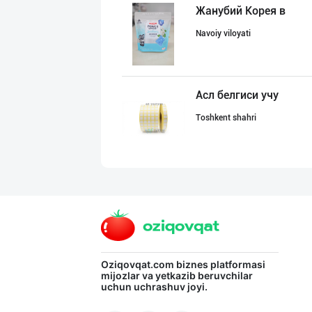
Жанубий Корея в
Navoiy viloyati
Асл белгиси учу
Toshkent shahri
Оптом ёки чакан
Toshkent shahri
Гигиеник восита
Oziqovqat.com
biznes platformasi
mijozlar va yetkazib beruvchilar
uchun uchrashuv joyi.
Toshkent shahri