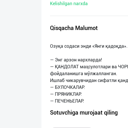
Kelishilgan narxda
нас
Техническая
поддержка
Qisqacha Malumot
Поделиться
Озуқа содаси энди «Янги қадоқда».
приложением
— Энг арзон нархларда!
Выход
— ҚАНДОЛАТ маҳсулотлари ва ЧОР
о
фойдаланишга мўлжалланган.
Ишлаб чикарувчидан сифатли қанд
— БУЛОЧКАЛАР.
— ПРЯНИКЛАР.
Sotuvchiga murojaat qiling