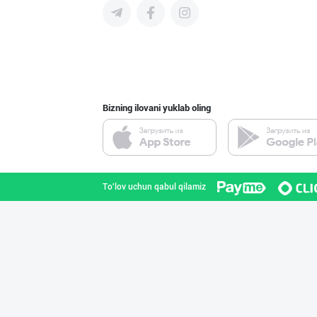
Диққат! Ўзбекис
Toshkent shahri
Bizning ilovani yuklab oling
Flovell Care –
Toshkent shahri
To'lov uchun qabul qilamiz
Хитойдан тўғрид
Toshkent shahri
"AVELLA GROUP"
Toshkent shahri