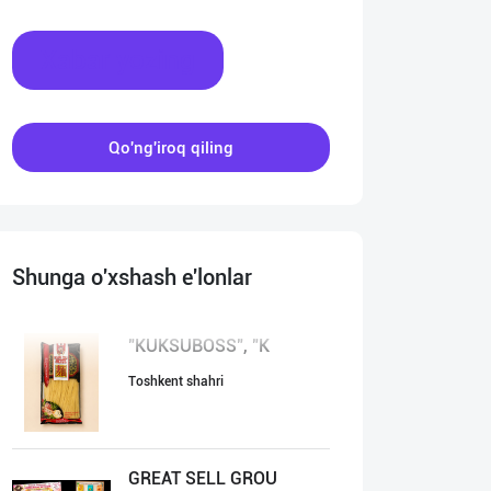
Xabar yozing
Qo'ng'iroq qiling
Shunga o'xshash e'lonlar
"KUKSUBOSS", "К
Toshkent shahri
GREAT SELL GROU