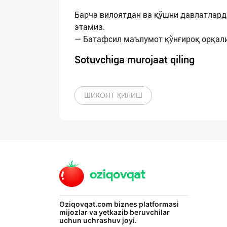
Барча вилоятдан ва қўшни давлатлар
этамиз.
Sotuvchiga murojaat qiling
ШИКОЯТ ҚИЛИШ
Oziqovqat.com
biznes platformasi
mijozlar va yetkazib beruvchilar
uchun uchrashuv joyi.