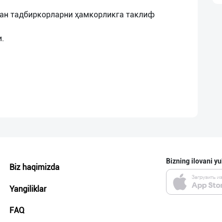
дан тадбиркорларни ҳамкорликга таклиф
Bizning ilovani yu
Biz haqimizda
Yangiliklar
FAQ