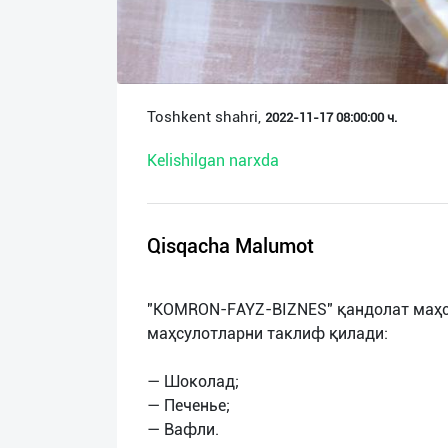
О
нас
Техническая
Toshkent shahri,
2022-11-17 08:00:00 ч.
поддержка
Kelishilgan narxda
Поделиться
приложением
Qisqacha Malumot
Выход
о
"KOMRON-FAYZ-BIZNES" қандолат маҳс
маҳсулотларни таклиф қилади:
— Шоколад;
— Печенье;
— Вафли.