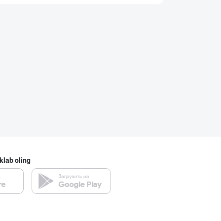
RISOLA ONA — OS
Namangan viloyati
"Нур Асал" брен
Toshkent shahri
"Восточная Сказ
Toshkent shahri
klab oling
Шоколад мавсуми
Toshkent shahri