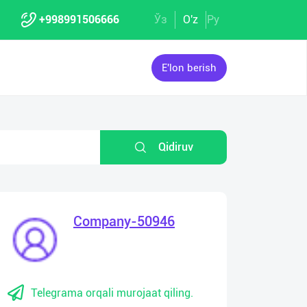
+998991506666
Ўз
O'z
Ру
E'lon berish
Qidiruv
Company-50946
Telegrama orqali murojaat qiling.