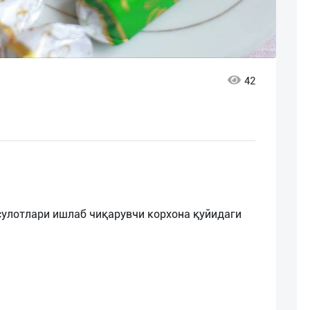
42
улотлари ишлаб чиқарувчи корхона қуйидаги