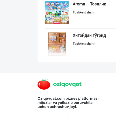
Aroma – Тозалик
Toshkent shahri
Хитойдан тўғрид
Toshkent shahri
Ellino – Осиёни
Toshkent shahri
Асл белгиси учу
Oziqovqat.com
biznes platformasi
mijozlar va yetkazib beruvchilar
uchun uchrashuv joyi.
Toshkent shahri