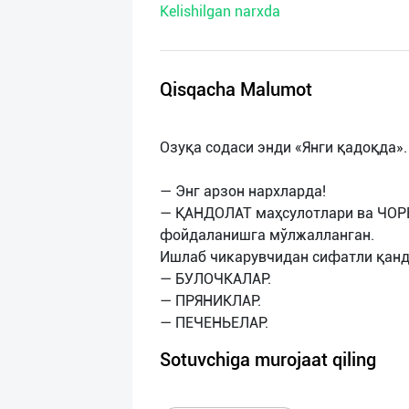
Kelishilgan narxda
нас
Техническая
поддержка
Qisqacha Malumot
Поделиться
Озуқа содаси энди «Янги қадоқда».
приложением
— Энг арзон нархларда!
Выход
— ҚАНДОЛАТ маҳсулотлари ва ЧОР
о
фойдаланишга мўлжалланган.
Ишлаб чикарувчидан сифатли қанд
— БУЛОЧКАЛАР.
— ПРЯНИКЛАР.
Sotuvchiga murojaat qiling