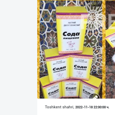
Язык
Личные
данные
Новости
2
Чаты
История
реферальных
переходов
Условия
использования
FAQ
Toshkent shahri,
2022-11-18 22:00:00 ч.
О