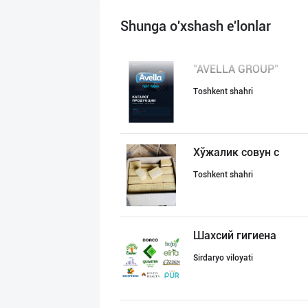
Shunga o'xshash e'lonlar
"AVELLA GROUP"
Toshkent shahri
Хўжалик совун с
Toshkent shahri
Шахсий гигиена
Sirdaryo viloyati