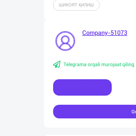
ШИКОЯТ ҚИЛИШ
Company-51073
Telegrama orqali murojaat qiling.
Xabar yozing
Qo