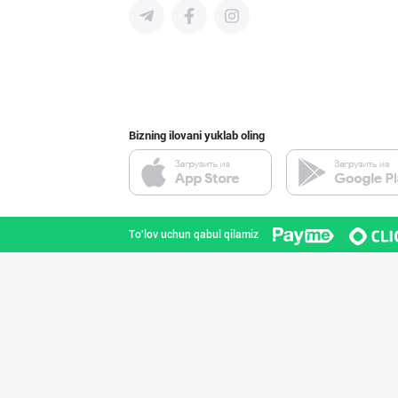
Гигиеник восита
Toshkent shahri
Bizning ilovani yuklab oling
Ҳурматли мижозл
Toshkent shahri
To'lov uchun qabul qilamiz
Guldon Sharq In
Toshkent shahri
Улгуржи харидор
Toshkent shahri