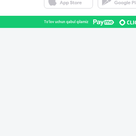
Toshkent shahri
To'lov uchun qabul qilamiz
"Нур Асал" брен
Toshkent shahri
"LOLLI POP", "T
Toshkent shahri
"Bonella" ва "B
Toshkent shahri