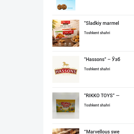
"Sladkiy marmel
Toshkent shahri
"Hassons" – Ўзб
Toshkent shahri
"RIKKO TOYS" —
Toshkent shahri
“Marvellous swe