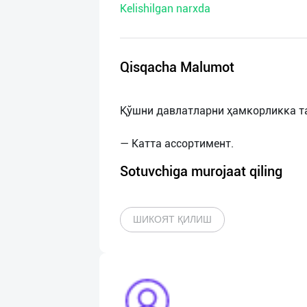
Kelishilgan narxda
нас
Техническая
поддержка
Qisqacha Malumot
Поделиться
Қўшни давлатларни ҳамкорликка т
приложением
Выход
о
Sotuvchiga murojaat qiling
ШИКОЯТ ҚИЛИШ