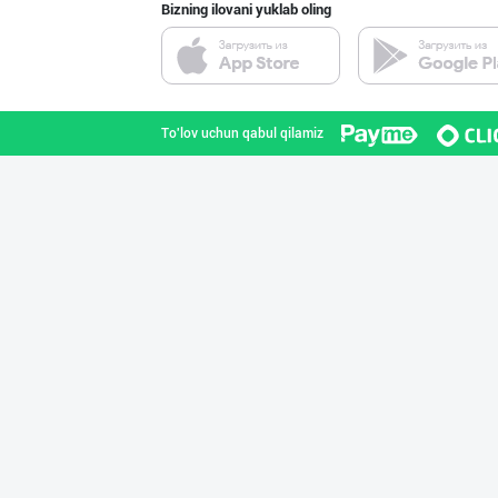
Bizning ilovani yuklab oling
"KUKSUBOSS", "К
Toshkent shahri
To'lov uchun qabul qilamiz
"FEYA GROUP COM
Andijon viloyati
ДУНЁНИНГ ЭНГ ЯХ
Toshkent shahri
Савдосини оширм
Toshkent shahri