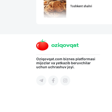
Toshkent shahri
RISOLA ONA — OS
Namangan viloyati
"Нур Асал" брен
Oziqovqat.com
biznes platformasi
mijozlar va yetkazib beruvchilar
uchun uchrashuv joyi.
Toshkent shahri
Шоколад мавсуми
Toshkent shahri