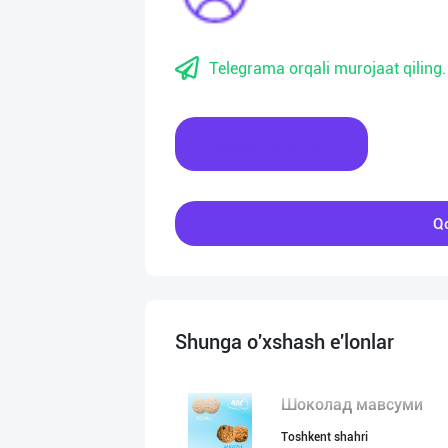
Telegrama orqali murojaat qiling.
Xabar yozing
Qo
Shunga o'xshash e'lonlar
Шоколад мавсуми
Toshkent shahri