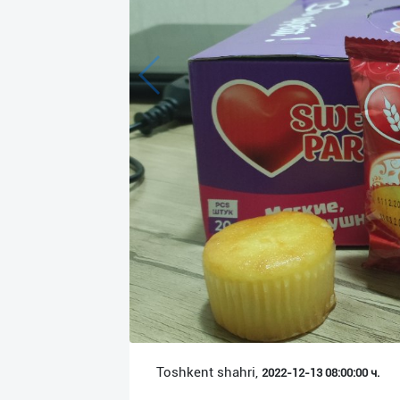
Язык
Личные
данные
Новости
2
Чаты
История
реферальных
переходов
Условия
использования
FAQ
Toshkent shahri,
2022-12-13 08:00:00 ч.
О