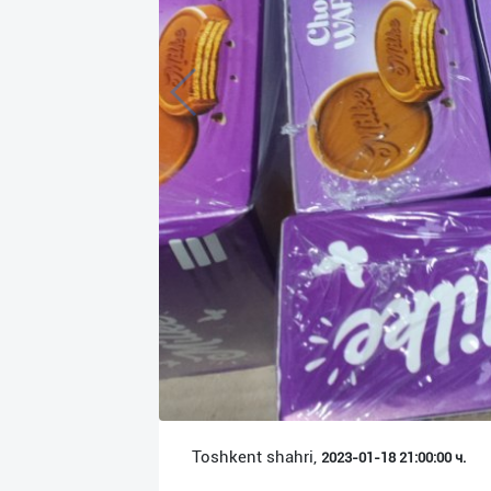
Язык
Личные
данные
Новости
2
Чаты
История
реферальных
переходов
Условия
использования
FAQ
Toshkent shahri,
2023-01-18 21:00:00 ч.
О