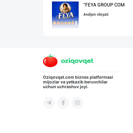
"FEYA GROUP COM
Andijon viloyati
"Sladkiy Ray" б
Toshkent shahri
Ищем официальны
Oziqovqat.com
biznes platformasi
mijozlar va yetkazib beruvchilar
uchun uchrashuv joyi.
Toshkent shahri
"Abobil" бренди
Toshkent shahri