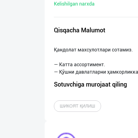
Kelishilgan narxda
нас
Техническая
поддержка
Qisqacha Malumot
Поделиться
Қандолат махсулотлари сотамиз.
приложением
— Катта ассортимент.
Выход
о
Sotuvchiga murojaat qiling
ШИКОЯТ ҚИЛИШ