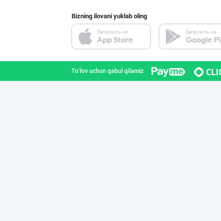
Bizning ilovani yuklab oling
"KUKSUBOSS", "К
Toshkent shahri
To'lov uchun qabul qilamiz
"LOLLI POP", "T
Toshkent shahri
"Bonella" ва "B
Toshkent shahri
"Sladkiy marmel