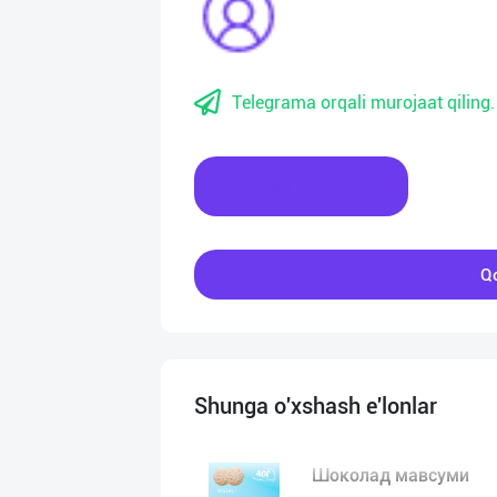
Telegrama orqali murojaat qiling.
Xabar yozing
Qo
Shunga o'xshash e'lonlar
Шоколад мавсуми