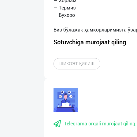
— Хоразм
— Термиз
— Бухоро
Sotuvchiga murojaat qiling
ШИКОЯТ ҚИЛИШ
Telegrama orqali murojaat qiling.