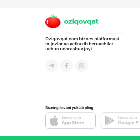
Асл белгиси учу
Toshkent shahri
Aroma – Тозалик
Oziqovqat.com
biznes platformasi
mijozlar va yetkazib beruvchilar
uchun uchrashuv joyi.
Toshkent shahri
Ишлаб чиқариш у
Toshkent viloyati
Bizning ilovani yuklab oling
Машҳур PREDO бр
Toshkent shahri