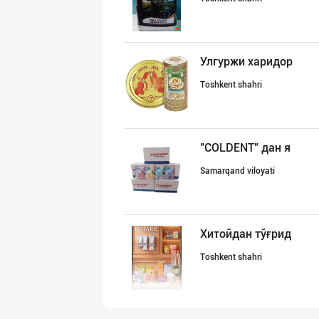
Улгуржи харидор
Toshkent shahri
"COLDENT" дан я
Samarqand viloyati
Хитойдан тўғрид
Toshkent shahri