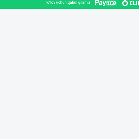
To'lov uchun qabul qilamiz
Жанубий Корея в
Navoiy viloyati
Ҳурматли тадбир
Toshkent shahri
Guldon Sharq In
Toshkent shahri
PREDO брендинин
Toshkent shahri