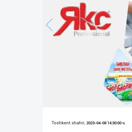
Язык
Личные
данные
Новости
2
Чаты
История
реферальных
переходов
Условия
использования
FAQ
Toshkent shahri,
2023-04-08 14:30:00 ч.
О