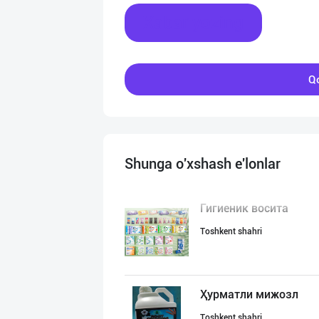
Xabar yozing
Qo
Shunga o'xshash e'lonlar
Гигиеник восита
Toshkent shahri
Ҳурматли мижозл
Toshkent shahri