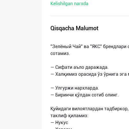
Kelishilgan narxda
нас
Техническая
поддержка
Qisqacha Malumot
Поделиться
"Зелёный Чай" ва "ЯКС" брендлари
приложением
сотамиз.
Выход
— Сифати аъло даражада.
о
— Халқимиз орасида ўз ўрнига эга 
— Улгуржи нархларда.
— Биринчи қўлдан сотиб олинг.
Қуйидаги вилоятлардан тадбиркор
таклиф қиламиз:
— Нукус