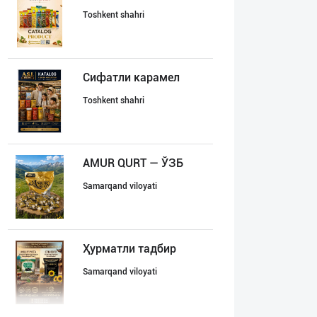
Toshkent shahri
Сифатли карамел
Toshkent shahri
AMUR QURT — ЎЗБ
Samarqand viloyati
Ҳурматли тадбир
Samarqand viloyati