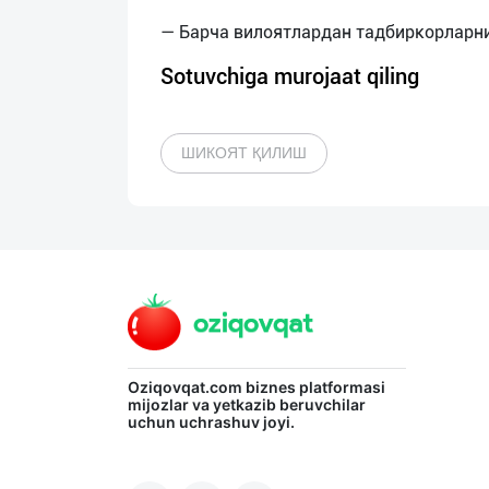
Sotuvchiga murojaat qiling
ШИКОЯТ ҚИЛИШ
Oziqovqat.com
biznes platformasi
mijozlar va yetkazib beruvchilar
uchun uchrashuv joyi.