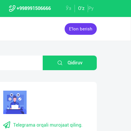
+998991506666
Ўз
O'z
Ру
E'lon berish
Qidiruv
Telegrama orqali murojaat qiling.