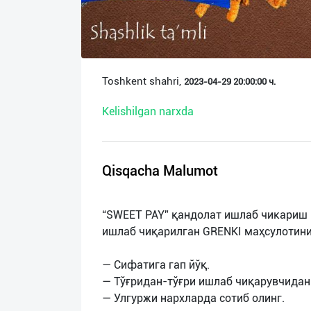
О
нас
Техническая
Toshkent shahri,
2023-04-29 20:00:00 ч.
поддержка
Kelishilgan narxda
Поделиться
приложением
Qisqacha Malumot
Выход
о
“SWEET PAY” қандолат ишлаб чикариш 
ишлаб чиқарилган GRENKI маҳсулотин
— Сифатига гап йўқ.
— Тўғридан-тўғри ишлаб чиқарувчидан
— Улгуржи нархларда сотиб олинг.