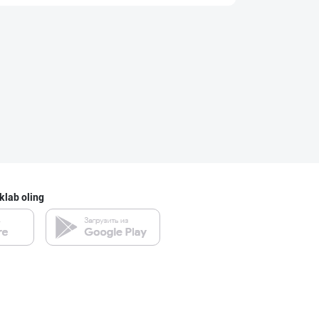
"SEZAM-EKO" кор
Andijon viloyati
"MDD SPICY STRI
Toshkent shahri
CHOCO CHIPS — Ч
klab oling
Farg'ona viloyati
"BISYOR" бренди
Toshkent shahri