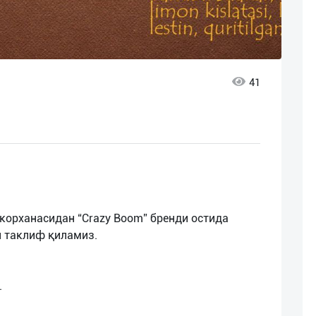
41
корханасидан “Crazy Boom” бренди остида
и таклиф қиламиз.
.