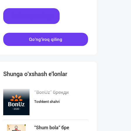
Xabar yozing
Qo'ng'iroq qiling
Shunga o'xshash e'lonlar
“BonUz” бренди
Toshkent shahri
"Shum bola” бре