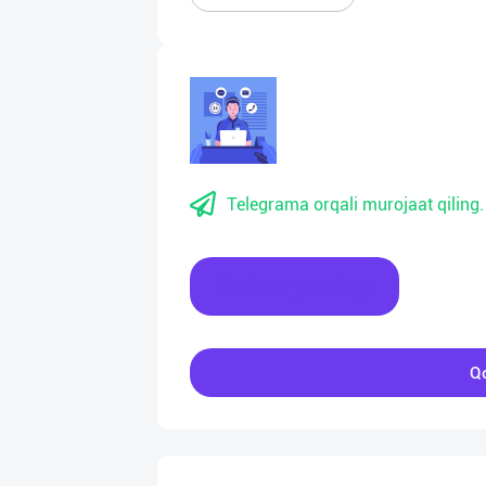
Telegrama orqali murojaat qiling.
Xabar yozing
Qo