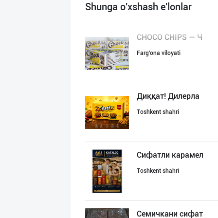
Shunga o'xshash e'lonlar
CHOCO CHIPS — Ч
Farg'ona viloyati
Диққат! Дилерла
Toshkent shahri
Сифатли карамел
Toshkent shahri
Семичкани сифат