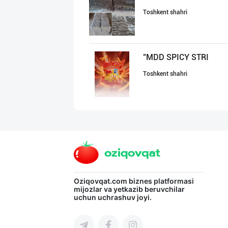
Toshkent shahri
"MDD SPICY STRI
Toshkent shahri
"SuxoGrand" бре
Samarqand viloyati
"JEK FOOD" корх
Oziqovqat.com
biznes platformasi
mijozlar va yetkazib beruvchilar
uchun uchrashuv joyi.
Toshkent shahri