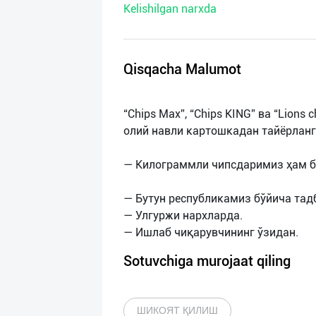
Kelishilgan narxda
нас
Техническая
поддержка
Qisqacha Malumot
Поделиться
“Chips Max”, “Chips KING” ва “Lion
приложением
олий навли картошкадан тайёрланг
Выход
— Килограммли чипсдаримиз ҳам б
о
— Бутун республикамиз бўйича та
— Улгуржи нархларда.
Sotuvchiga murojaat qiling
ШИКОЯТ ҚИЛИШ