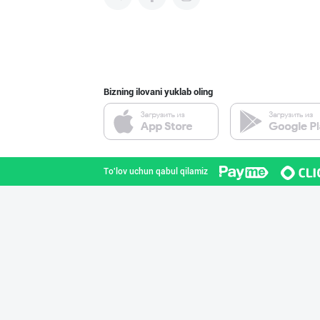
ULFAT — PREMIUM
Toshkent shahri
Bizning ilovani yuklab oling
"YILIMI" бренди
Toshkent viloyati
To'lov uchun qabul qilamiz
Ҳурматли ҳамюрт
Toshkent shahri
"SABER SNACK" б
Toshkent shahri