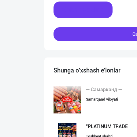
Xabar yozing
Qo
Shunga o'xshash e'lonlar
➖ Самарканд ➖
Samarqand viloyati
"PLATINUM TRADE
Toshkent shahri