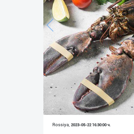
Язык
Личные
данные
Новости
2
Чаты
История
реферальных
переходов
Условия
использования
FAQ
Rossiya,
2023-05-22 16:30:00 ч.
О