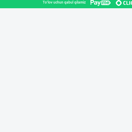
To'lov uchun qabul qilamiz
SHARQ Delikates
Toshkent shahri
ТАДБИРКОРЛАР, Д
Qashqadaryo viloyati
"ZiyoNur" бренд
Toshkent shahri
Сифатли товуқ ф
Toshkent shahri