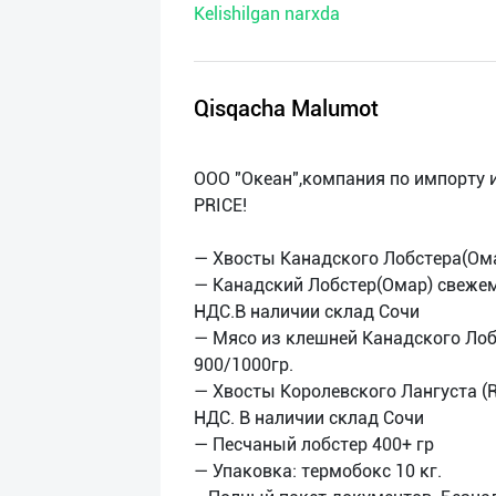
Kelishilgan narxda
нас
Техническая
поддержка
Qisqacha Malumot
Поделиться
ООО "Океан",компания по импорту 
приложением
PRICE!
Выход
— Хвосты Канадского Лобстер
о
— Канадский Лобстер(Омар) свежемо
НДС.В наличии склад Сочи
— Мясо из клешней Канадского Лоб
900/1000гр.
— Хвосты Королевского Лангуста (Ro
НДС. В наличии склад Сочи
— Песчаный лобстер 400+ гр
— Упаковка: термобокс 10 кг.