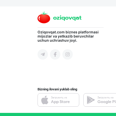
"LAZZAT" бренди
Namangan viloyati
"GoodMeat" брен
Oziqovqat.com
biznes platformasi
mijozlar va yetkazib beruvchilar
uchun uchrashuv joyi.
Toshkent shahri
Сиз ҳам колбаса
Toshkent shahri
Bizning ilovani yuklab oling
Музлатилган мол
Toshkent shahri