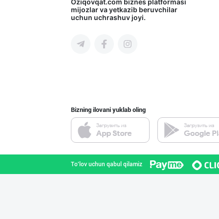
"Апельсин" брен
Oziqovqat.com
biznes platformasi
mijozlar va yetkazib beruvchilar
uchun uchrashuv joyi.
Toshkent shahri
Дилерларни ҳамк
Toshkent shahri
Bizning ilovani yuklab oling
"NOV LIMONADLAR
Toshkent shahri
To'lov uchun qabul qilamiz
BARLETT OLTIN O
Farg'ona viloyati