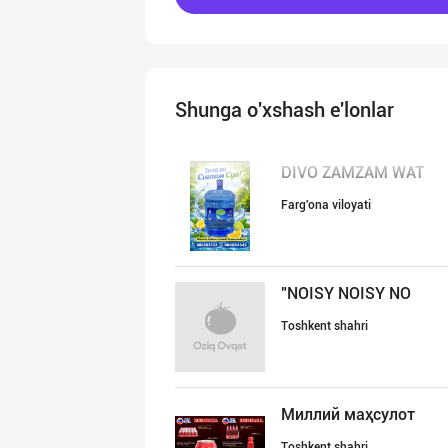
Shunga o'xshash e'lonlar
DIVO ZAMZAM WAT
Farg'ona viloyati
"NOISY NOISY NO
Toshkent shahri
Миллий маҳсулот
Toshkent shahri