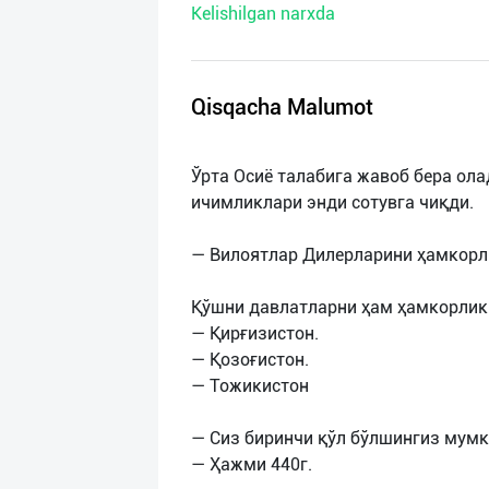
Kelishilgan narxda
нас
Техническая
поддержка
Qisqacha Malumot
Поделиться
Ўрта Осиё талабига жавоб бера ол
приложением
ичимликлари энди сотувга чиқди.
Выход
— Вилоятлар Дилерларини ҳамкорл
о
Қўшни давлатларни ҳам ҳамкорлик
— Қирғизистон.
— Қозоғистон.
— Тожикистон
— Сиз биринчи қўл бўлшингиз мумк