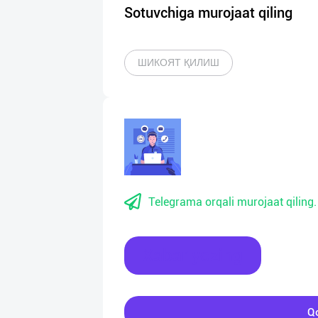
Sotuvchiga murojaat qiling
ШИКОЯТ ҚИЛИШ
Telegrama orqali murojaat qiling.
Xabar yozing
Qo