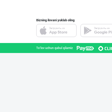
Toshkent shahri
Bizning ilovani yuklab oling
"Gold Teks" тек
Toshkent shahri
To'lov uchun qabul qilamiz
Aroma – Тозалик
Toshkent shahri
Асл белгиси учу
Toshkent shahri