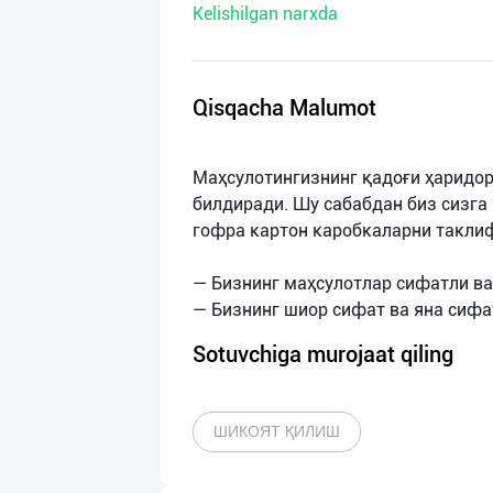
Kelishilgan narxda
нас
Техническая
поддержка
Qisqacha Malumot
Поделиться
Маҳсулотингизнинг қадоғи ҳаридор
приложением
билдиради. Шу сабабдан биз сизг
гофра картон каробкаларни такли
Выход
о
— Бизнинг маҳсулотлар сифатли ва
Sotuvchiga murojaat qiling
ШИКОЯТ ҚИЛИШ