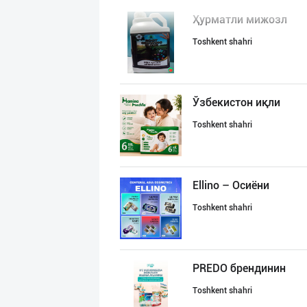
Ҳурматли мижозл
Toshkent shahri
Ўзбекистон иқли
Toshkent shahri
Ellino – Осиёни
Toshkent shahri
PREDO брендинин
Toshkent shahri