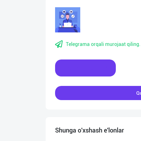
Telegrama orqali murojaat qiling.
Xabar yozing
Qo
Shunga o'xshash e'lonlar