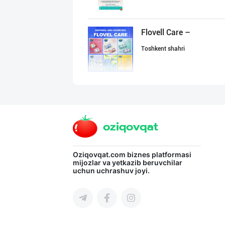
Flovell Care –
Toshkent shahri
Машҳур PREDO бр
Toshkent shahri
Шахсий гигиена
Oziqovqat.com
biznes platformasi
mijozlar va yetkazib beruvchilar
uchun uchrashuv joyi.
Sirdaryo viloyati
Guldon Sharq In