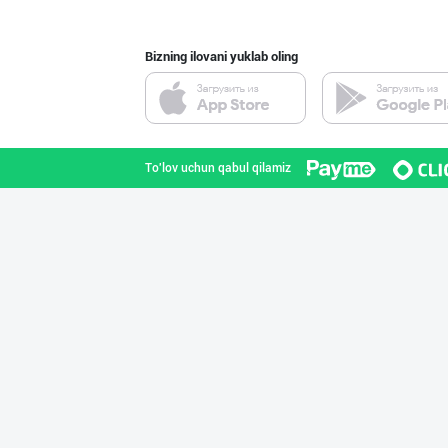
Bizning ilovani yuklab oling
"Апельсин" брен
Toshkent shahri
To'lov uchun qabul qilamiz
Ичимлик бизнеси
Toshkent shahri
DIVO ZAMZAM WAT
Farg'ona viloyati
Оптомчилар учун