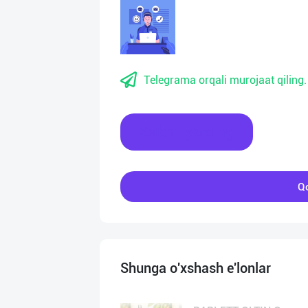
Telegrama orqali murojaat qiling.
Xabar yozing
Qo
Shunga o'xshash e'lonlar