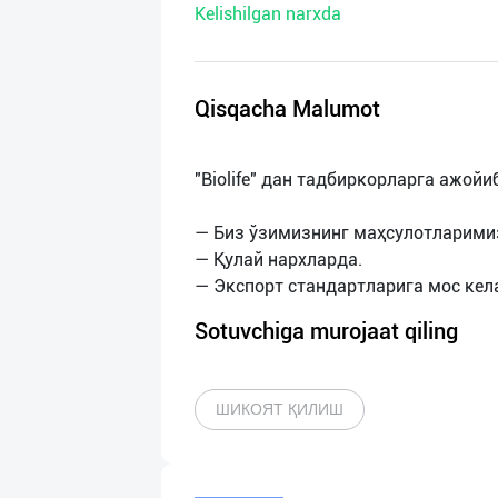
Kelishilgan narxda
нас
Техническая
поддержка
Qisqacha Malumot
Поделиться
"Biolife" дан тадбиркорларга ажойи
приложением
— Биз ўзимизнинг маҳсулотларими
Выход
— Қулай нархларда.
о
Sotuvchiga murojaat qiling
ШИКОЯТ ҚИЛИШ