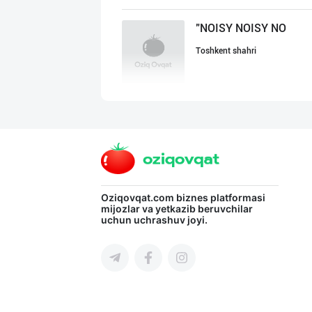
"NOISY NOISY NO
Toshkent shahri
Ичимлик бизнеси
Toshkent shahri
SHIRIN PREMIUM
Oziqovqat.com
biznes platformasi
mijozlar va yetkazib beruvchilar
uchun uchrashuv joyi.
Toshkent shahri
"BONITA FRUIT J
Toshkent shahri