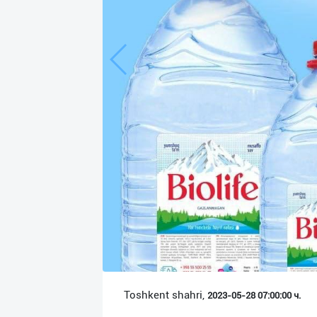
Язык
Личные
данные
Новости
2
Чаты
История
реферальных
переходов
Условия
использования
FAQ
Toshkent shahri,
2023-05-28 07:00:00 ч.
О