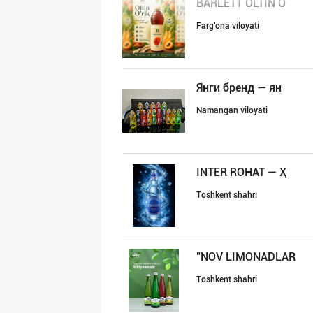
BARLETT OLTIN O
Farg'ona viloyati
Янги бренд — ян
Namangan viloyati
INTER ROHAT — Ҳ
Toshkent shahri
"NOV LIMONADLAR
Toshkent shahri