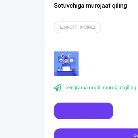
Sotuvchiga murojaat qiling
ШИКОЯТ ҚИЛИШ
Telegrama orqali murojaat qiling.
Xabar yozing
Qo