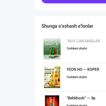
Shunga o'xshash e'lonlar
"NOV LIMONADLAR
Toshkent shahri
YEON HO — КОРЕЯ
Toshkent shahri
"Behkhosh" — Эр
Toshkent shahri