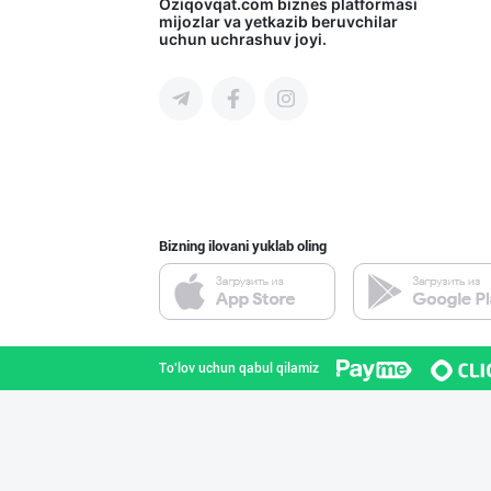
Янги “MK” бренд
Oziqovqat.com
biznes platformasi
mijozlar va yetkazib beruvchilar
uchun uchrashuv joyi.
Toshkent shahri
Миллий маҳсулот
Toshkent shahri
Bizning ilovani yuklab oling
SHIRIN PREMIUM
Toshkent shahri
To'lov uchun qabul qilamiz
Дилерларни ҳамк
Toshkent shahri