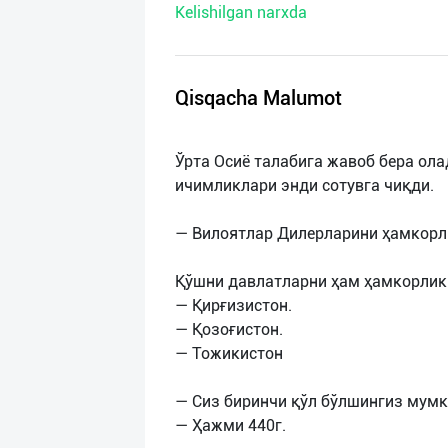
Kelishilgan narxda
нас
Техническая
поддержка
Qisqacha Malumot
Поделиться
Ўрта Осиё талабига жавоб бера ол
приложением
ичимликлари энди сотувга чиқди.
Выход
— Вилоятлар Дилерларини ҳамкорл
о
Қўшни давлатларни ҳам ҳамкорлик
— Қирғизистон.
— Қозоғистон.
— Тожикистон
— Сиз биринчи қўл бўлшингиз мумк