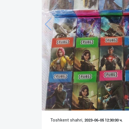
Язык
Личные
данные
Новости
2
Чаты
История
реферальных
переходов
Условия
использования
FAQ
Toshkent shahri,
2023-06-05 12:30:00 ч.
О