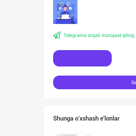
Telegrama orqali murojaat qiling.
Xabar yozing
Qo
Shunga o'xshash e'lonlar