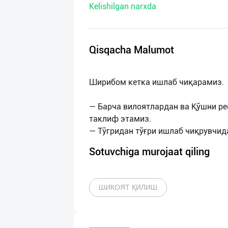
Kelishilgan narxda
нас
Техническая
поддержка
Qisqacha Malumot
Поделиться
Ширибом кетка ишлаб чиқарамиз.
приложением
— Барча вилоятлардан ва Қўшни р
Выход
таклиф этамиз.
о
Sotuvchiga murojaat qiling
ШИКОЯТ ҚИЛИШ