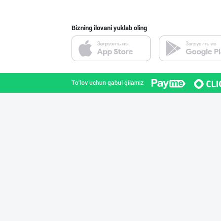
Bizning ilovani yuklab oling
Гигиеник восита
Toshkent shahri
To'lov uchun qabul qilamiz
Диққат! Ўзбекис
Toshkent shahri
Ҳурматли мижозл
Toshkent shahri
Машҳур PREDO бр