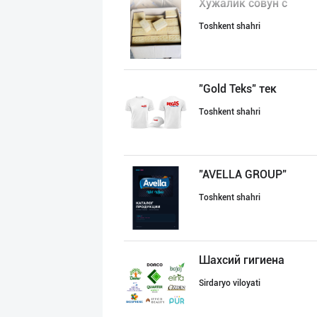
Хўжалик совун с
Toshkent shahri
"Gold Teks" тек
Toshkent shahri
"AVELLA GROUP"
Toshkent shahri
Шахсий гигиена
Sirdaryo viloyati