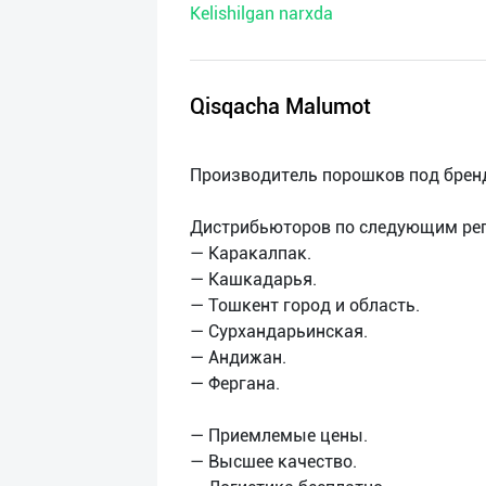
Kelishilgan narxda
нас
Техническая
поддержка
Qisqacha Malumot
Поделиться
Производитель порошков под брен
приложением
Дистрибьюторов по следующим ре
Выход
— Каракалпак.
о
— Кашкадарья.
— Тошкент город и область.
— Сурхандарьинская.
— Андижан.
— Фергана.
— Приемлемые цены.
— Высшее качество.