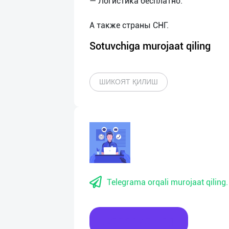
— Логистика бесплатно.
Sotuvchiga murojaat qiling
ШИКОЯТ ҚИЛИШ
Telegrama orqali murojaat qiling.
Xabar yozing