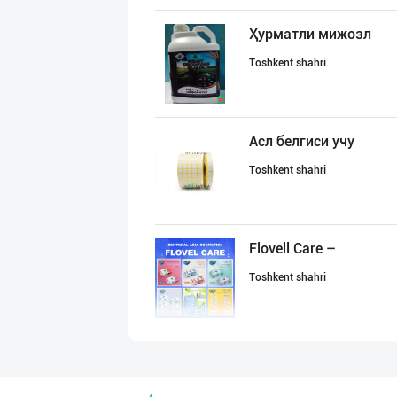
Ҳурматли мижозл
Toshkent shahri
Асл белгиси учу
Toshkent shahri
Flovell Care –
Toshkent shahri
Хўжалик совун с
Toshkent shahri