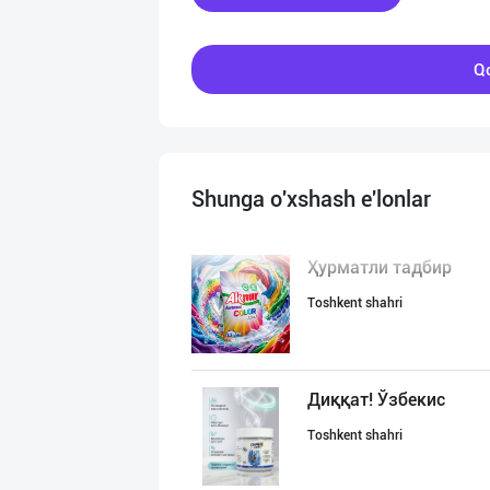
Qo
Shunga o'xshash e'lonlar
Ҳурматли тадбир
Toshkent shahri
Диққат! Ўзбекис
Toshkent shahri