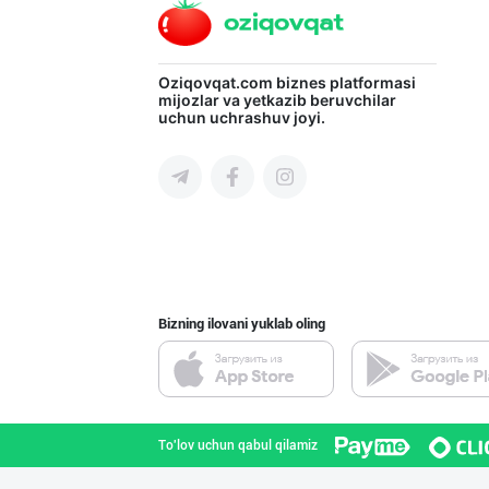
"Gold Teks" тек
Oziqovqat.com
biznes platformasi
mijozlar va yetkazib beruvchilar
uchun uchrashuv joyi.
Toshkent shahri
Ўзбекистон иқли
Toshkent shahri
Bizning ilovani yuklab oling
Машҳур PREDO бр
Toshkent shahri
To'lov uchun qabul qilamiz
Гигиеник восита