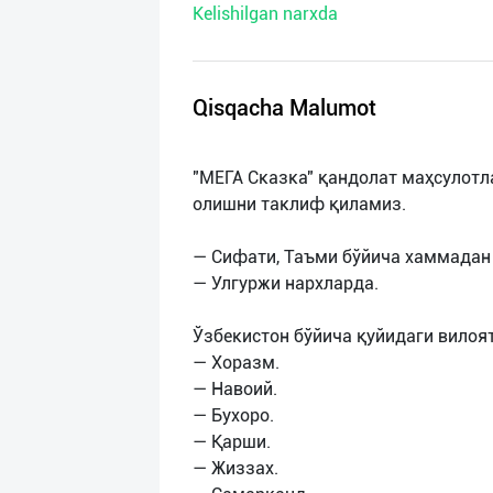
Kelishilgan narxda
нас
Техническая
поддержка
Qisqacha Malumot
Поделиться
"МЕГА Сказка" қандолат маҳсулотл
приложением
олишни таклиф қиламиз.
Выход
— Сифати, Таъми бўйича хаммадан
о
— Улгуржи нархларда.
Ўзбекистон бўйича қуйидаги вилоя
— Хоразм.
— Навоий.
— Бухоро.
— Қарши.
— Жиззах.