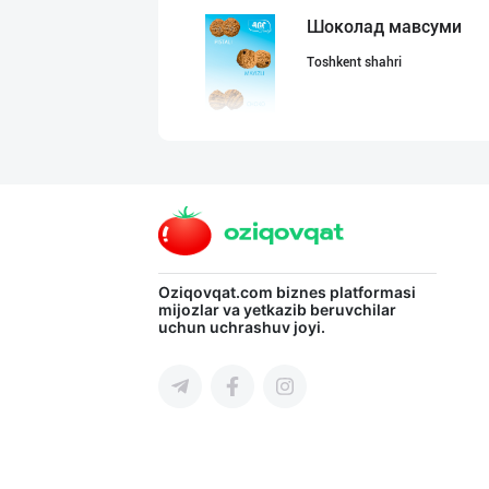
Шоколад мавсуми
Toshkent shahri
"Abobil" бренди
Toshkent shahri
"Hassons" – Ўзб
Oziqovqat.com
biznes platformasi
mijozlar va yetkazib beruvchilar
uchun uchrashuv joyi.
Toshkent shahri
"LOLLI POP", "T
Toshkent shahri