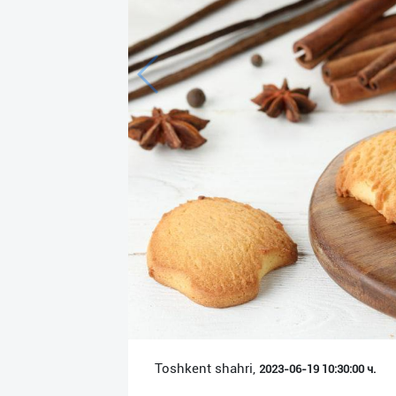
Язык
Личные
данные
Новости
2
Чаты
История
реферальных
переходов
Условия
использования
FAQ
Toshkent shahri,
2023-06-19 10:30:00 ч.
О