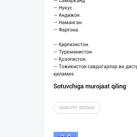
— Самарканд
— Нукус
— Андижон.
— Наманган.
— Фарғона.
— Қирғизистон.
— Туркманистон.
— Қозоғистон.
— Тожикистон савдогарлар ва дис
Sotuvchiga murojaat qiling
ШИКОЯТ ҚИЛИШ