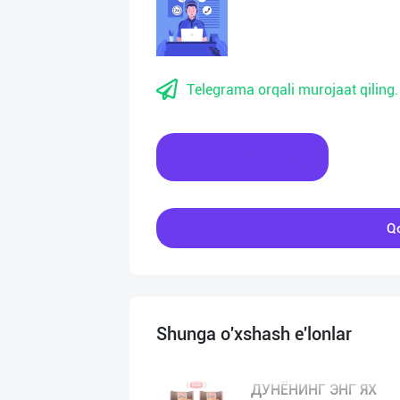
Telegrama orqali murojaat qiling.
Xabar yozing
Qo
Shunga o'xshash e'lonlar
ДУНЁНИНГ ЭНГ ЯХ