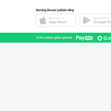
Bizning ilovani yuklab oling
"Sladkiy marmel
Toshkent shahri
To'lov uchun qabul qilamiz
RISOLA ONA — OS
Namangan viloyati
GREAT SELL GROU
Toshkent shahri
"Bonella" ва "B