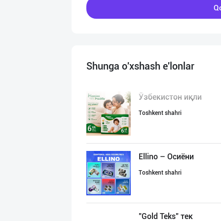
Qo
Shunga o'xshash e'lonlar
Ўзбекистон иқли
Toshkent shahri
Ellino – Осиёни
Toshkent shahri
"Gold Teks" тек