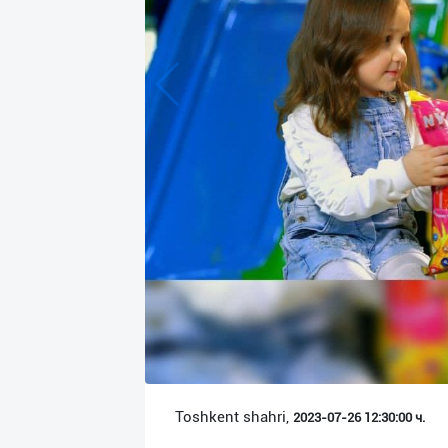
Язык
Личные
данные
Новости
2
Чаты
История
реферальных
переходов
Условия
использования
FAQ
Toshkent shahri,
2023-07-26 12:30:00 ч.
О