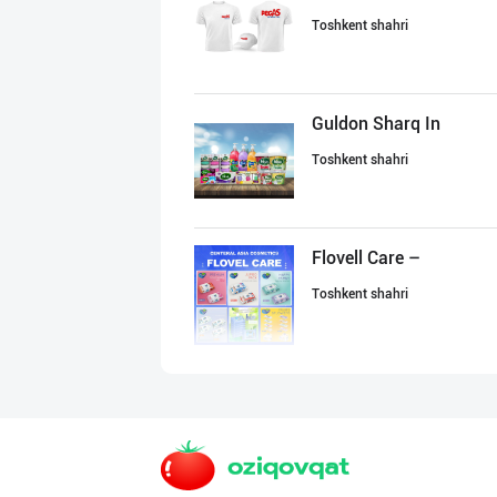
Toshkent shahri
Guldon Sharq In
Toshkent shahri
Flovell Care –
Toshkent shahri
Ҳурматли мижозл
Toshkent shahri