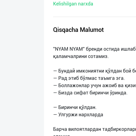
Kelishilgan narxda
нас
Техническая
поддержка
Qisqacha Malumot
Поделиться
"NYAM NYAM" бренди остида ишлаб
приложением
қаламчалрини сотамиз.
Выход
— Бундай имкониятни қўлдан бой
о
— Рад этиб бўлмас таъмга эга.
— Боллажонлар учун ажоиб ва қизи
— Бизда сифат биринчи ўринда.
— Биринчи қўлдан.
— Улгуржи нархларда
Барча вилоятлардан тадбиркорлар