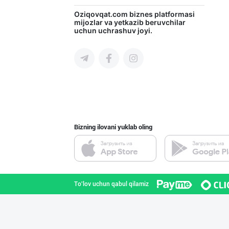
Диққат! Ўзбекис
Oziqovqat.com
biznes platformasi
mijozlar va yetkazib beruvchilar
uchun uchrashuv joyi.
Toshkent shahri
Улгуржи харидор
Toshkent shahri
Bizning ilovani yuklab oling
Ҳурматли тадбир
Toshkent shahri
To'lov uchun qabul qilamiz
Асл белгиси учу
Toshkent shahri