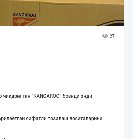
27
б чиқарилган ”KANGAROO” бренди энди
арилаётган сифатли тозалаш воситаларини