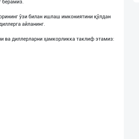
 берамиз.
орининг ўзи билан ишлаш имкониятини қўлдан
диллерга айланинг.
и ва диллерларни ҳамкорликка таклиф этамиз: