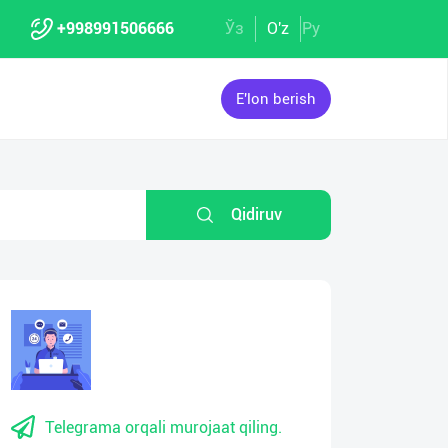
+998991506666
Ўз
O'z
Ру
E'lon berish
Qidiruv
Telegrama orqali murojaat qiling.