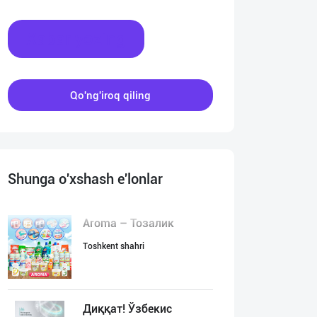
Xabar yozing
Qo'ng'iroq qiling
Shunga o'xshash e'lonlar
Aroma – Тозалик
Toshkent shahri
Диққат! Ўзбекис