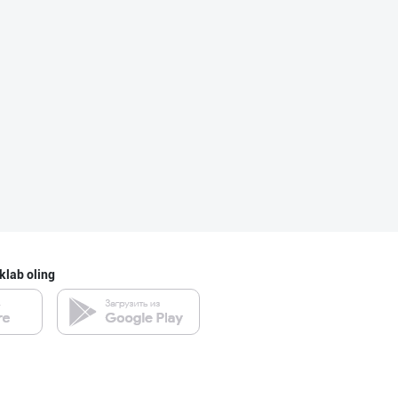
Ўзбекистон иқли
Toshkent shahri
Жанубий Корея в
Navoiy viloyati
Guldon Sharq In
klab oling
Toshkent shahri
Гигиеник восита