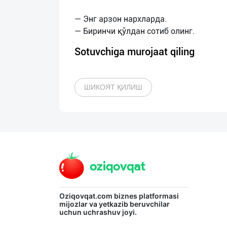
— Энг арзон нархларда.
Sotuvchiga murojaat qiling
ШИКОЯТ ҚИЛИШ
Oziqovqat.com
biznes platformasi
mijozlar va yetkazib beruvchilar
uchun uchrashuv joyi.