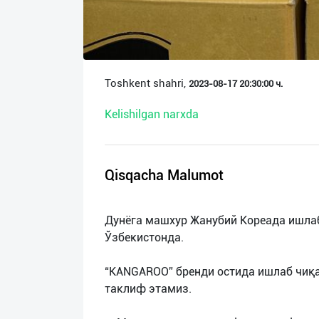
О
нас
Техническая
Toshkent shahri,
2023-08-17 20:30:00 ч.
поддержка
Kelishilgan narxda
Поделиться
приложением
Qisqacha Malumot
Выход
о
Дунёга машхур Жанубий Кореада ишла
Ўзбекистонда.
“KANGAROO” бренди остида ишлаб чиқ
таклиф этамиз.