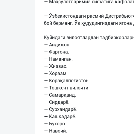
— Маҳсулотларимиз сифатига кафолат
— Ўзбекистондаги расмий Дистрибьют
бой берманг. Ўз ҳудудингиздаги ягона 
Қуйидаги вилоятлардан тадбиркорларн
— Андижон.
— Фарғона.
— Наманган.
— Жиззах.
— Хоразм.
— Қорақалпоғистон.
— Тошкент вилояти
— Самарқанд.
— Сирдарё.
— Сурхандарё.
— Қашқадарё.
— Бухоро.
— Навоий.