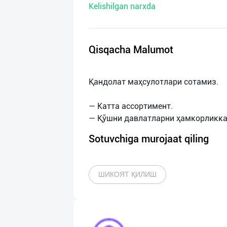
Kelishilgan narxda
нас
Техническая
поддержка
Qisqacha Malumot
Поделиться
Қандолат маҳсулотлари сотамиз.
приложением
— Катта ассортимент.
Выход
о
Sotuvchiga murojaat qiling
ШИКОЯТ ҚИЛИШ