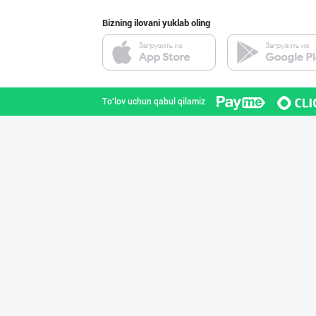
Bizning ilovani yuklab oling
"KUKSUBOSS", "К
Toshkent shahri
To'lov uchun qabul qilamiz
"Abobil" бренди
Toshkent shahri
"LOLLI POP", "T
Toshkent shahri
"Hassons" – Ўзб