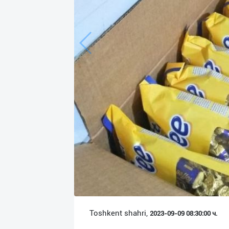
Язык
Личные
данные
Новости
2
Чаты
История
реферальных
переходов
Условия
использования
FAQ
Toshkent shahri,
2023-09-09 08:30:00 ч.
О