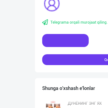
Telegrama orqali murojaat qiling.
Xabar yozing
Qo
Shunga o'xshash e'lonlar
ДУНЁНИНГ ЭНГ ЯХ