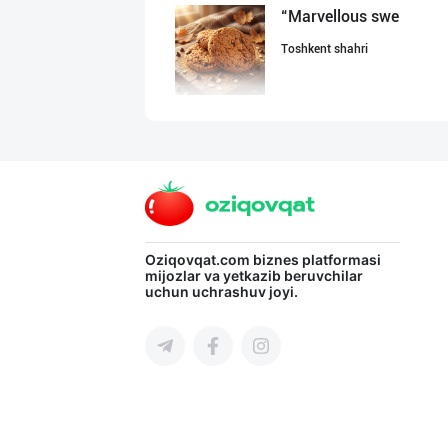
“Marvellous swe
Toshkent shahri
"Sladkiy Ray" б
Toshkent shahri
"Восточная Сказ
Oziqovqat.com
biznes platformasi
mijozlar va yetkazib beruvchilar
uchun uchrashuv joyi.
Toshkent shahri
GREAT SELL GROU
Toshkent shahri