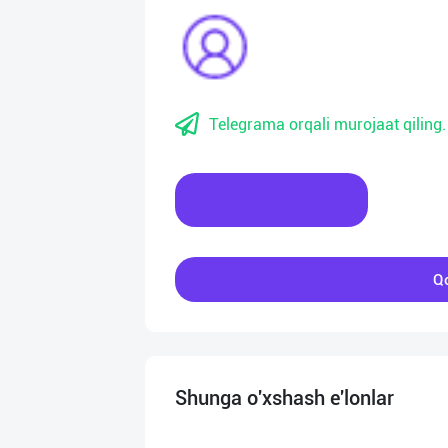
Telegrama orqali murojaat qiling.
Xabar yozing
Qo
Shunga o'xshash e'lonlar