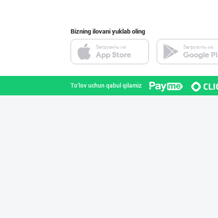
Bizning ilovani yuklab oling
Улгуржи харидор
Toshkent shahri
To'lov uchun qabul qilamiz
Ҳурматли тадбир
Toshkent shahri
PREDO брендинин
Toshkent shahri
Ҳурматли мижозл