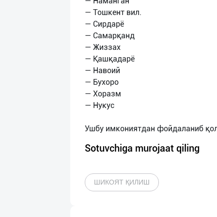
— Наманган
— Тошкент вил.
— Сирдарё
— Самарқанд
— Жиззах
— Қашқадарё
— Навоий
— Бухоро
— Хоразм
— Нукус
Sotuvchiga murojaat qiling
ШИКОЯТ ҚИЛИШ