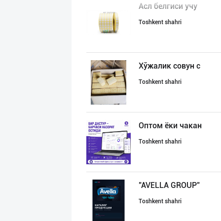
Асл белгиси учу
Toshkent shahri
Хўжалик совун с
Toshkent shahri
Оптом ёки чакан
Toshkent shahri
"AVELLA GROUP"
Toshkent shahri