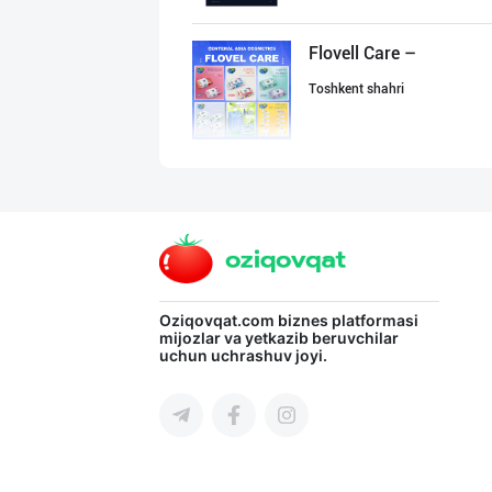
Flovell Care –
Toshkent shahri
Хитойдан тўғрид
Toshkent shahri
Жанубий Корея в
Oziqovqat.com
biznes platformasi
mijozlar va yetkazib beruvchilar
uchun uchrashuv joyi.
Navoiy viloyati
Гигиеник восита
Toshkent shahri