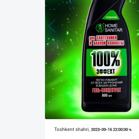
Язык
Личные
данные
Новости
2
Чаты
История
реферальных
переходов
Условия
использования
FAQ
Toshkent shahri,
2023-09-16 22:00:00 ч.
О