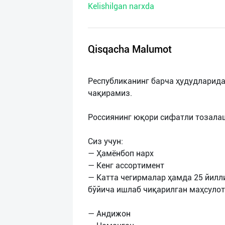
Kelishilgan narxda
нас
Техническая
поддержка
Qisqacha Malumot
Поделиться
Республиканинг барча ҳудудларида
приложением
чақирамиз.
Выход
Россиянинг юқори сифатли тозалаш
о
Сиз учун:
— Ҳамёнбоп нарх
— Кенг ассортимент
— Катта чегирмалар ҳамда 25 йилл
бўйича ишлаб чиқарилган маҳсулот
— Aндижон