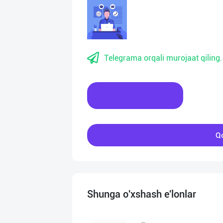
Telegrama orqali murojaat qiling.
Xabar yozing
Qo
Shunga o'xshash e'lonlar