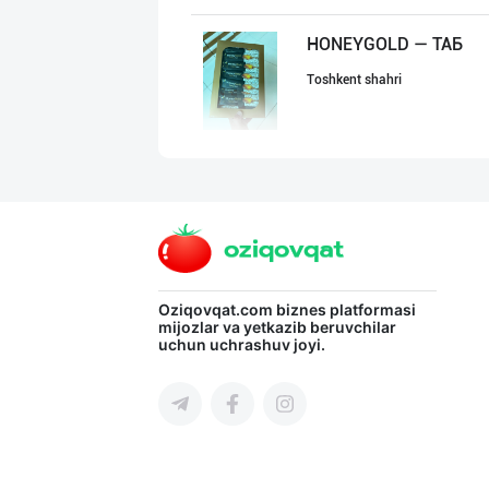
HONEYGOLD — ТАБ
Toshkent shahri
Эрон новвоти —
Toshkent shahri
Ҳудудий дилерла
Oziqovqat.com
biznes platformasi
mijozlar va yetkazib beruvchilar
uchun uchrashuv joyi.
Toshkent shahri
Хоразм, Ангрен,
Toshkent shahri