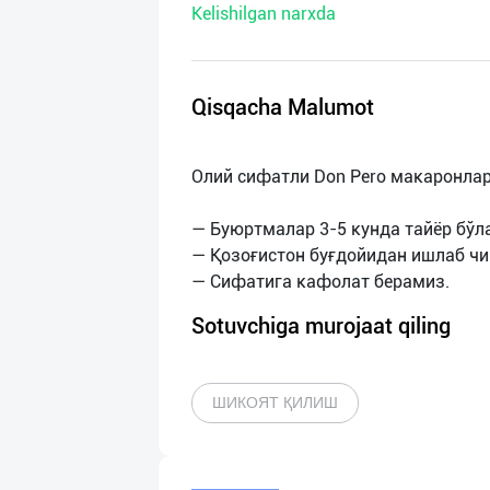
Kelishilgan narxda
нас
Техническая
поддержка
Qisqacha Malumot
Поделиться
Олий сифатли Don Pero макаронла
приложением
— Буюртмалар 3-5 кунда тайёр бўл
Выход
— Қозоғистон буғдойидан ишлаб чи
о
Sotuvchiga murojaat qiling
ШИКОЯТ ҚИЛИШ