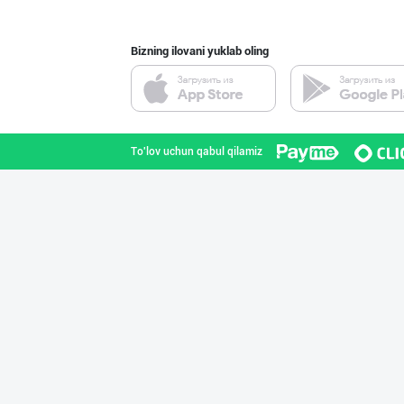
Bizning ilovani yuklab oling
МАККАЖЎХОРИ КРА
Toshkent shahri
To'lov uchun qabul qilamiz
➖ Агар Агар RGM
Toshkent shahri
➖ Аскорбиновая
Toshkent shahri
"Ravon" бренди