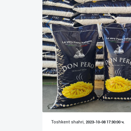
Язык
Личные
данные
Новости
2
Чаты
История
реферальных
переходов
Условия
использования
FAQ
Toshkent shahri,
2023-10-08 17:30:00 ч.
О