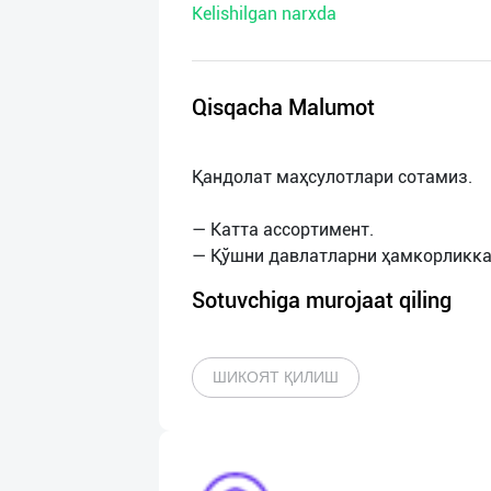
Kelishilgan narxda
нас
Техническая
поддержка
Qisqacha Malumot
Поделиться
Қандолат маҳсулотлари сотамиз.
приложением
— Катта ассортимент.
Выход
о
Sotuvchiga murojaat qiling
ШИКОЯТ ҚИЛИШ