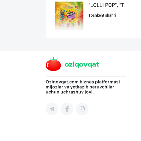
"LOLLI POP", "T
Toshkent shahri
"Hassons" – Ўзб
Toshkent shahri
“Marvellous swe
Oziqovqat.com
biznes platformasi
mijozlar va yetkazib beruvchilar
uchun uchrashuv joyi.
Toshkent shahri
RISOLA ONA — OS
Namangan viloyati