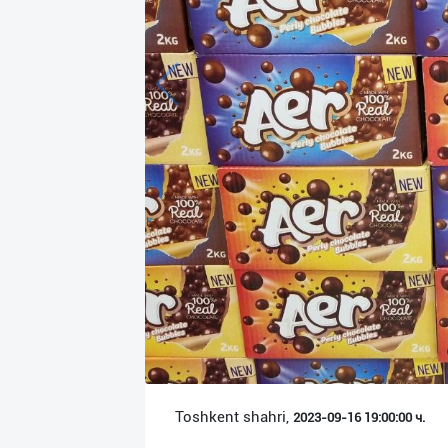
Язык
Личные
данные
Новости
2
Чаты
История
реферальных
переходов
Условия
использования
FAQ
Toshkent shahri,
2023-09-16 19:00:00 ч.
О