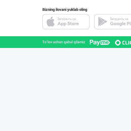
Bizning ilovani yuklab oling
"RIKKO TOYS" —
Toshkent shahri
To'lov uchun qabul qilamiz
Шоколад мавсуми
Toshkent shahri
ДУНЁНИНГ ЭНГ ЯХ
Toshkent shahri
"Восточная Сказ