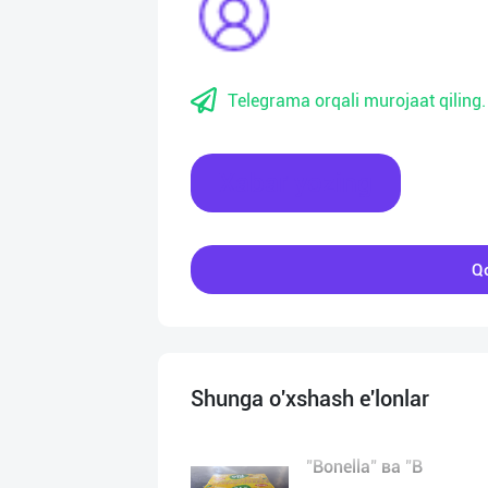
Telegrama orqali murojaat qiling.
Xabar yozing
Qo
Shunga o'xshash e'lonlar
"Bonella" ва "B