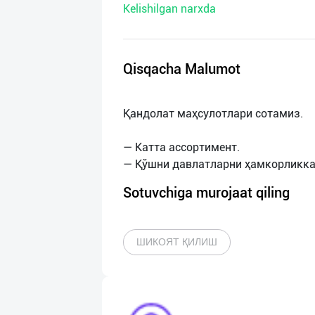
Kelishilgan narxda
нас
Техническая
поддержка
Qisqacha Malumot
Поделиться
Қандолат маҳсулотлари сотамиз.
приложением
— Катта ассортимент.
Выход
о
Sotuvchiga murojaat qiling
ШИКОЯТ ҚИЛИШ