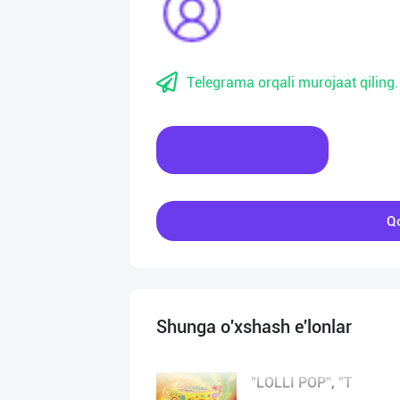
Telegrama orqali murojaat qiling.
Xabar yozing
Qo
Shunga o'xshash e'lonlar
"LOLLI POP", "T