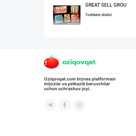
GREAT SELL GROU
Toshkent shahri
"KUKSUBOSS", "К
Toshkent shahri
Шоколад мавсуми
Oziqovqat.com
biznes platformasi
mijozlar va yetkazib beruvchilar
uchun uchrashuv joyi.
Toshkent shahri
Шоколад мавсуми
Toshkent shahri