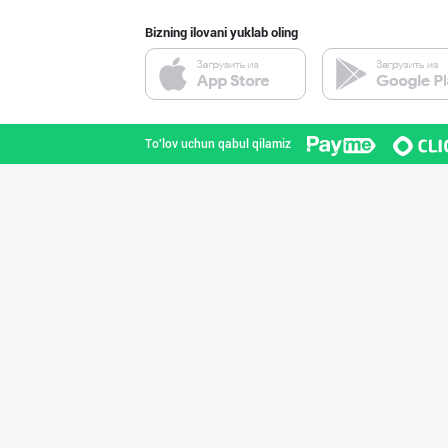
Bizning ilovani yuklab oling
"RIKKO TOYS" —
Toshkent shahri
To'lov uchun qabul qilamiz
"Sladkiy marmel
Toshkent shahri
RISOLA ONA — OS
Namangan viloyati
Савдосини оширм