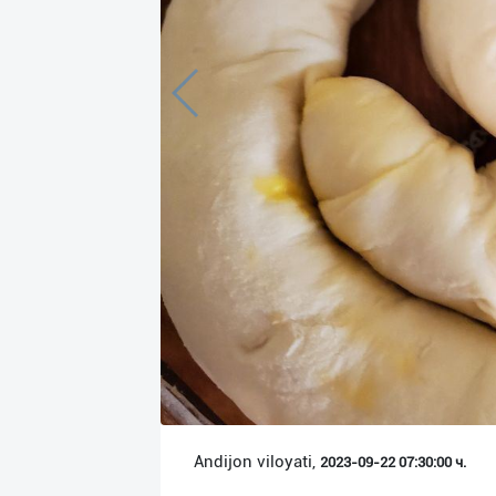
Язык
Личные
данные
Новости
2
Чаты
История
реферальных
переходов
Условия
использования
FAQ
Andijon viloyati,
2023-09-22 07:30:00 ч.
О