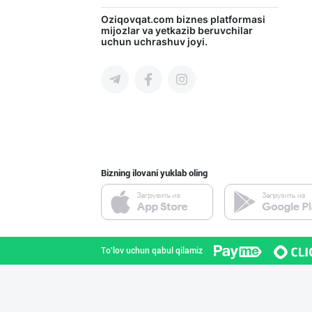
Продаю замороже
Oziqovqat.com
biznes platformasi
mijozlar va yetkazib beruvchilar
uchun uchrashuv joyi.
Toshkent shahri
Продаю замороже
Toshkent shahri
Bizning ilovani yuklab oling
Продаю замороже
Toshkent shahri
To'lov uchun qabul qilamiz
Продаю замороже
Toshkent shahri