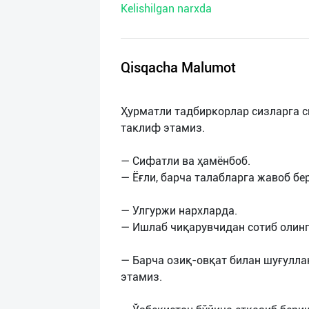
Kelishilgan narxda
нас
Техническая
поддержка
Qisqacha Malumot
Поделиться
Ҳурматли тадбиркорлар сизларга 
приложением
таклиф этамиз.
Выход
— Сифатли ва ҳамёнбоб.
о
— Ёғли, барча талабларга жавоб бе
— Улгуржи нархларда.
— Ишлаб чиқарувчидан сотиб олинг
— Барча озиқ-овқат билан шуғулл
этамиз.