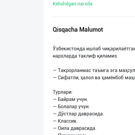
Kelishilgan narxda
нас
Техническая
поддержка
Qisqacha Malumot
Поделиться
Ўзбекистонда ишлаб чиқарилаётга
приложением
нархларда таклиф қиламиз.
Выход
— Такрорланмас таъмга эга маҳсул
о
— Сифатли, ҳалол ва ҳамёнбоб маҳс
Турлари:
— Байрам учун.
— Болалар учун.
— Дўстлар даврасида.
— Классик.
— Оила даврасида.