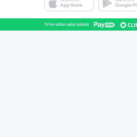
Toshkent shahri
To'lov uchun qabul qilamiz
Сифатли жанду в
Andijon viloyati
Узум барги сота
Toshkent shahri
Полкангизда сек
Toshkent shahri