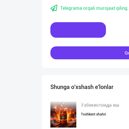
Telegrama orqali murojaat qiling.
Xabar yozing
Qo
Shunga o'xshash e'lonlar
Ўзбекистонда иш
Toshkent shahri