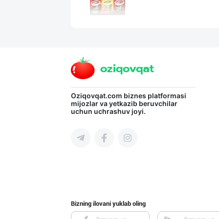
"STM" тушёнка в
Toshkent shahri
Испания зайтунл
Oziqovqat.com
biznes platformasi
mijozlar va yetkazib beruvchilar
uchun uchrashuv joyi.
Toshkent shahri
Уксус овощной 9
Toshkent shahri
Bizning ilovani yuklab oling
"STM" бренди ос