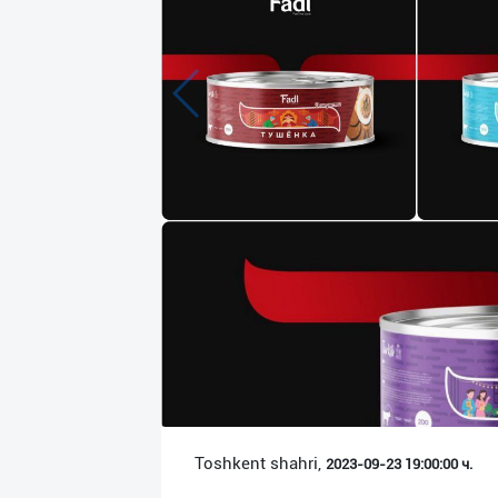
Язык
Личные
данные
Новости
2
Чаты
История
реферальных
переходов
Условия
использования
FAQ
Toshkent shahri,
2023-09-23 19:00:00 ч.
О