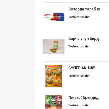
Бозорда талаб ю
Toshkent shahri
Барча учун бирд
Toshkent shahri
СУПEР АКЦИЯ!
Toshkent shahri
"Бисёр" брендид
Toshkent shahri