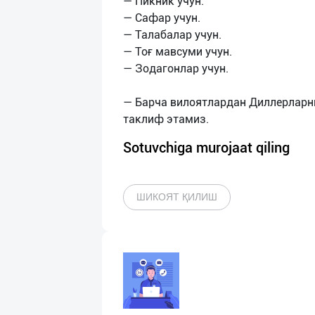
— Пикник учун.
— Сафар учун.
— Талабалар учун.
— Тоғ мавсуми учун.
— Зодагонлар учун.
— Барча вилоятлардан Диллерларн
Sotuvchiga murojaat qiling
ШИКОЯТ ҚИЛИШ