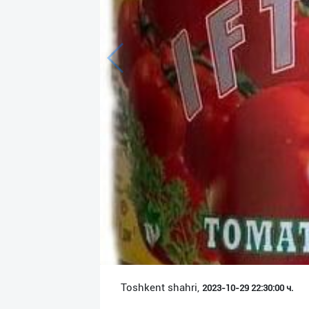
Язык
Личные
данные
Новости
2
Чаты
История
реферальных
переходов
Условия
использования
FAQ
Toshkent shahri,
2023-10-29 22:30:00 ч.
О