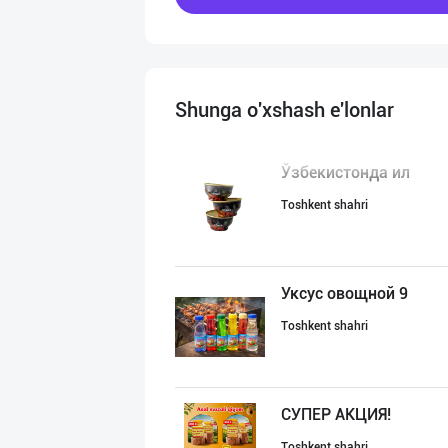
Shunga o'xshash e'lonlar
Ўзбекистонда ил
Toshkent shahri
Уксус овощной 9
Toshkent shahri
СУПEР АКЦИЯ!
Toshkent shahri