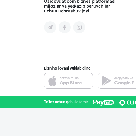
Сифатли жанду в
Oziqovqat.com
biznes platformasi
mijozlar va yetkazib beruvchilar
uchun uchrashuv joyi.
Andijon viloyati
Барча учун бирд
Toshkent shahri
Bizning ilovani yuklab oling
Уксус овощной 9
Toshkent shahri
To'lov uchun qabul qilamiz
Ўзбекистоннинг
Toshkent shahri