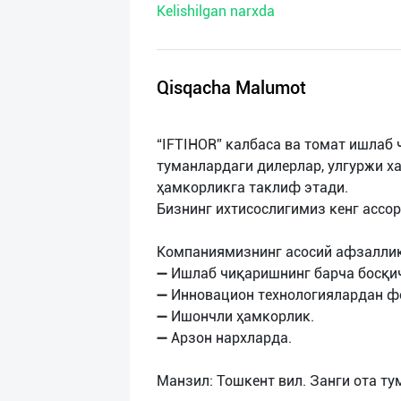
Kelishilgan narxda
нас
Техническая
поддержка
Qisqacha Malumot
Поделиться
“IFTIHOR” калбаса ва томат ишлаб
приложением
туманлардаги дилерлар, улгуржи х
ҳамкорликга таклиф этади.
Выход
Бизнинг ихтисослигимиз кенг ассо
о
Компаниямизнинг асосий афзаллик
➖ Ишлаб чиқаришнинг барча босқич
➖ Инновацион технологиялардан ф
➖ Ишончли ҳамкорлик.
➖ Арзон нархларда.