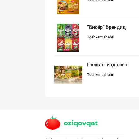
"Бисёр" брендид
Toshkent shahri
Полкангизда сек
Toshkent shahri
OLMAZOR BARAKA
Toshkent shahri