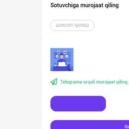
Sotuvchiga murojaat qiling
ШИКОЯТ ҚИЛИШ
Telegrama orqali murojaat qiling.
Xabar yozing
Qo