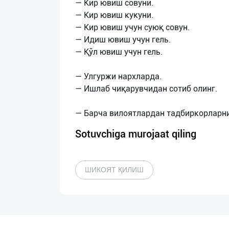
— Кир ювиш совуни.
— Кир ювиш кукуни.
— Кир ювиш учун суюқ совун.
— Идиш ювиш учун гель.
— Қўл ювиш учун гель.
— Улгуржи нархларда.
— Ишлаб чиқарувчидан сотиб олинг.
Sotuvchiga murojaat qiling
ШИКОЯТ ҚИЛИШ