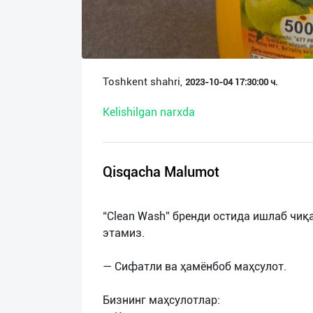
О
нас
Техническая
Toshkent shahri,
2023-10-04 17:30:00 ч.
поддержка
Kelishilgan narxda
Поделиться
приложением
Qisqacha Malumot
Выход
о
“Clean Wash” бренди остида ишлаб чи
этамиз.
— Сифатли ва ҳамёнбоб маҳсулот.
Бизнинг маҳсулотлар: