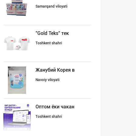
Samarqand viloyati
"Gold Teks" тек
Toshkent shahri
Жанубий Корея в
Navoiy viloyati
Оптом ёки чакан
Toshkent shahri