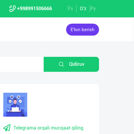
+998991506666
Ўз
O'z
Ру
E'lon berish
Qidiruv
Telegrama orqali murojaat qiling.