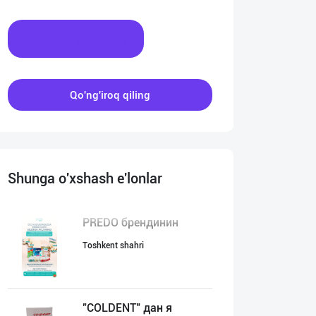
Xabar yozing
Qo'ng'iroq qiling
Shunga o'xshash e'lonlar
PREDO брендинин
Toshkent shahri
"COLDENT" дан я