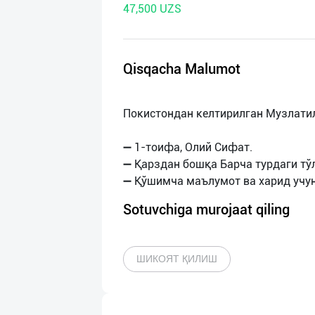
47,500 UZS
нас
Техническая
поддержка
Qisqacha Malumot
Поделиться
Покистондан келтирилган Музлатил
приложением
➖ 1-тоифа, Олий Сифат.
Выход
➖ Қарздан бошқа Барча турдаги тў
о
Sotuvchiga murojaat qiling
ШИКОЯТ ҚИЛИШ