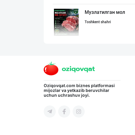
Музлатилган мол
Toshkent shahri
Индейка гўшти с
Toshkent shahri
ТАДБИРКОРЛАР, Д
Oziqovqat.com
biznes platformasi
mijozlar va yetkazib beruvchilar
uchun uchrashuv joyi.
Toshkent shahri
➖ Самарканд ➖
Samarqand viloyati