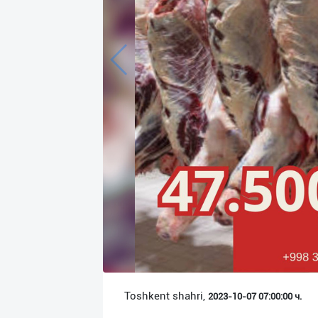
Язык
Личные
данные
Новости
2
Чаты
История
реферальных
переходов
Условия
использования
FAQ
Toshkent shahri,
2023-10-07 07:00:00 ч.
О