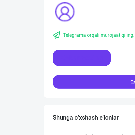
Telegrama orqali murojaat qiling.
Xabar yozing
Qo
Shunga o'xshash e'lonlar