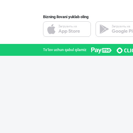
Bizning ilovani yuklab oling
"GoodMeat" брен
Toshkent shahri
To'lov uchun qabul qilamiz
"SHARQ" колбаса
Toshkent shahri
"ZiyoNur" бренд
Toshkent shahri
ПРЕМИУМ КОЛБАСА