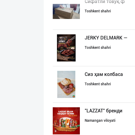
Сифатли товуқ ф
Toshkent shahri
JERKY DELMARK —
Toshkent shahri
Сиз ҳам колбаса
Toshkent shahri
"LAZZAT" бренди
Namangan viloyati