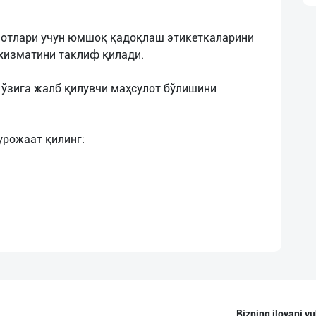
лотлари учун юмшоқ қадоқлаш этикеткаларини
 хизматини таклиф қилади.
 ўзига жалб қилувчи маҳсулот бўлишини
Bizning ilovani yu