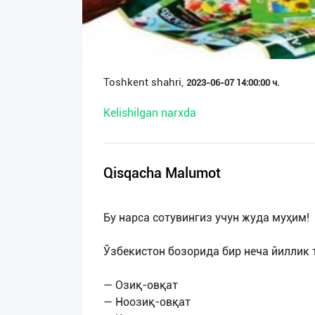
О
нас
Техническая
Toshkent shahri,
2023-06-07 14:00:00 ч.
поддержка
Kelishilgan narxda
Поделиться
приложением
Qisqacha Malumot
Выход
о
Бу нарса сотувингиз учун жуда муҳим!
Ўзбекистон бозорида бир неча йиллик
— Озиқ-овқат
— Ноозиқ-овқат