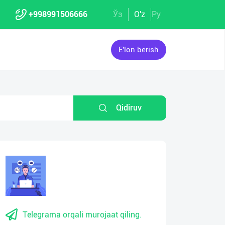
+998991506666
Ўз
O'z
Ру
E'lon berish
Qidiruv
Telegrama orqali murojaat qiling.