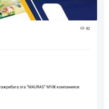
42
 тажрибага эга "MAURAS" МЧЖ компанияси: