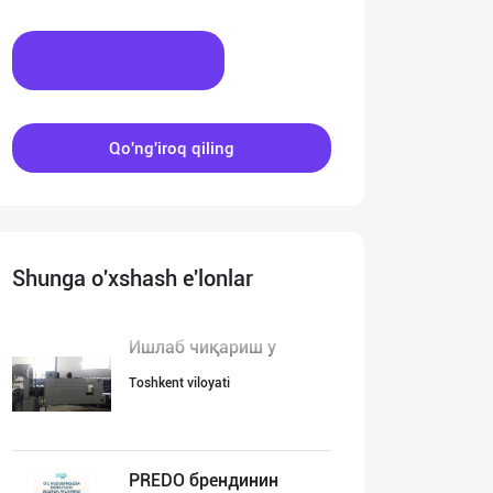
Xabar yozing
Qo'ng'iroq qiling
Shunga o'xshash e'lonlar
Ишлаб чиқариш у
Toshkent viloyati
PREDO брендинин