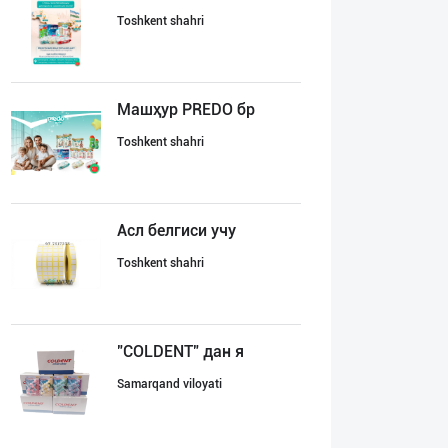
Toshkent shahri
Машҳур PREDO бр
Toshkent shahri
Асл белгиси учу
Toshkent shahri
"COLDENT" дан я
Samarqand viloyati