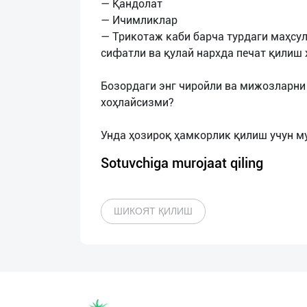
— Қандолат
— Ичимликлар
— Трикотаж каби барча турдаги маҳсу
сифатли ва қулай нархда печат қилиш
Бозордаги энг чиройли ва мижозларни
хоҳлайсизми?
Sotuvchiga murojaat qiling
ШИКОЯТ ҚИЛИШ