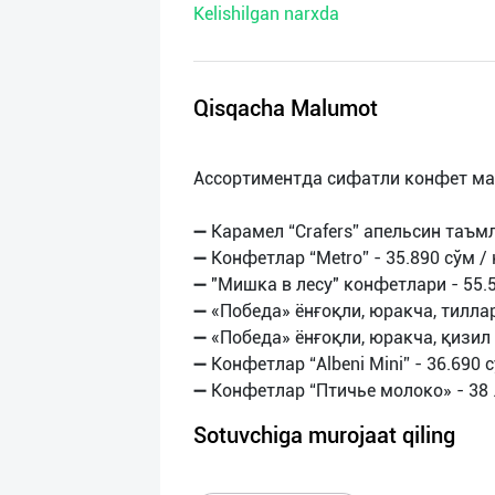
Kelishilgan narxda
нас
Техническая
поддержка
Qisqacha Malumot
Поделиться
Ассортиментда сифатли конфет ма
приложением
➖ Карамел “Crafers” апельсин таъмли
Выход
➖ Конфетлар “Metro” - 35.890 сўм / 
о
➖ "Мишка в лесу" конфетлари - 55.5
➖ «Победа» ёнғоқли, юракча, тиллара
➖ «Победа» ёнғоқли, юракча, қизил -
➖ Конфетлар “Albeni Mini” - 36.690 с
Sotuvchiga murojaat qiling