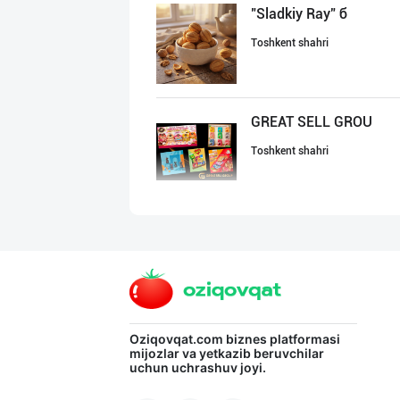
"Sladkiy Ray" б
Toshkent shahri
GREAT SELL GROU
Toshkent shahri
"Bonella" ва "B
Toshkent shahri
Шоколад мавсуми
Oziqovqat.com
biznes platformasi
mijozlar va yetkazib beruvchilar
uchun uchrashuv joyi.
Toshkent shahri