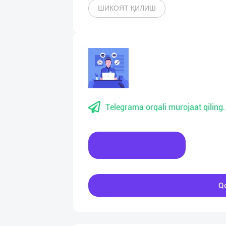
ШИКОЯТ ҚИЛИШ
Telegrama orqali murojaat qiling.
Xabar yozing
Qo