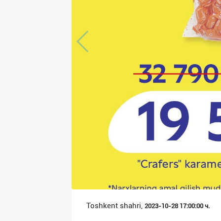
Язык
Личные
данные
Новости
2
Чаты
История
реферальных
переходов
Условия
использования
FAQ
Toshkent shahri,
2023-10-28 17:00:00 ч.
О