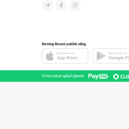
"Hassons" – Ўзб
Toshkent shahri
Bizning ilovani yuklab oling
ДУНЁНИНГ ЭНГ ЯХ
Toshkent shahri
To'lov uchun qabul qilamiz
"RIKKO TOYS" —
Toshkent shahri
“Marvellous swe
Toshkent shahri