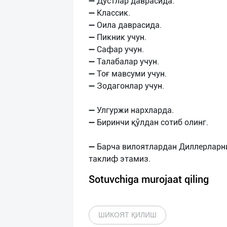
➖ Дўстлар даврасида.
➖ Классик.
➖ Оила даврасида.
➖ Пикник учун.
➖ Сафар учун.
➖ Талабалар учун.
➖ Тоғ мавсуми учун.
➖ Зодагонлар учун.
➖ Улгуржи нархларда.
➖ Биринчи қўлдан сотиб олинг.
➖ Барча вилоятлардан Диллерларн
Sotuvchiga murojaat qiling
ШИКОЯТ ҚИЛИШ