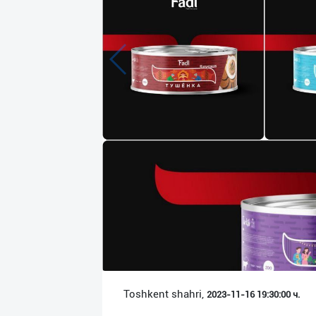
Язык
Личные
данные
Новости
2
Чаты
История
реферальных
переходов
Условия
использования
FAQ
Toshkent shahri,
2023-11-16 19:30:00 ч.
О