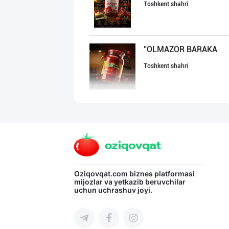
Toshkent shahri
"OLMAZOR BARAKA
Toshkent shahri
"Бисёр" брендид
Toshkent shahri
"STM" бренди ос
Oziqovqat.com
biznes platformasi
mijozlar va yetkazib beruvchilar
uchun uchrashuv joyi.
Toshkent shahri