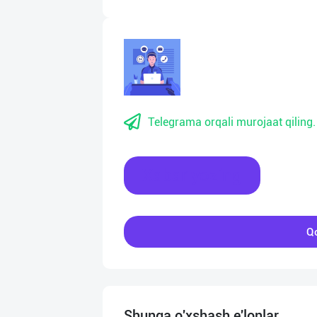
Telegrama orqali murojaat qiling.
Xabar yozing
Qo
Shunga o'xshash e'lonlar