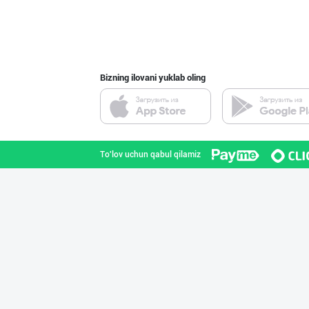
Узум барги сота
Toshkent shahri
Bizning ilovani yuklab oling
"STM" бренди ос
Toshkent shahri
To'lov uchun qabul qilamiz
Барча учун бирд
Toshkent shahri
Бозорда талаб ю
Toshkent shahri