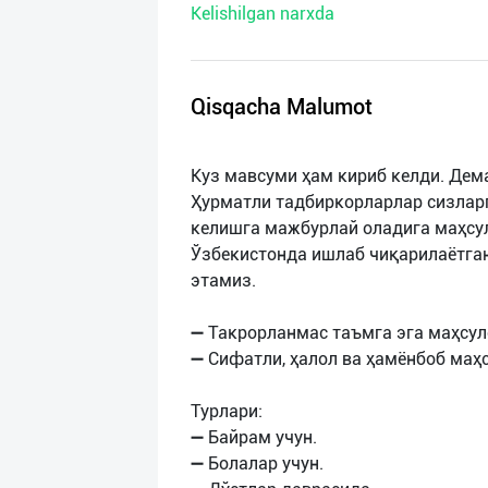
Kelishilgan narxda
нас
Техническая
поддержка
Qisqacha Malumot
Поделиться
Куз мавсуми ҳам кириб келди. Дем
приложением
Ҳурматли тадбиркорларлар сизларг
келишга мажбурлай оладига маҳсуло
Выход
Ўзбекистонда ишлаб чиқарилаётга
о
этамиз.
➖ Такрорланмас таъмга эга маҳсул
➖ Сифатли, ҳалол ва ҳамёнбоб маҳс
Турлари:
➖ Байрам учун.
➖ Болалар учун.