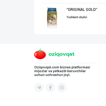
"ORIGINAL GOLD"
Toshkent shahri
"Наманган болаж
Namangan viloyati
Дудланган пишло
Oziqovqat.com
biznes platformasi
mijozlar va yetkazib beruvchilar
uchun uchrashuv joyi.
Qashqadaryo viloyati
Сир (пишлоқ) ва
Toshkent shahri