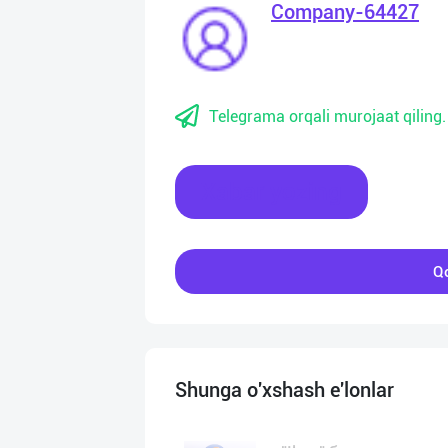
Company-64427
Telegrama orqali murojaat qiling.
Xabar yozing
Qo
Shunga o'xshash e'lonlar