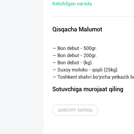
Kelishilgan narxda
нас
Техническая
поддержка
Qisqacha Malumot
Поделиться
— Bon debut - 500gr.
приложением
— Bon debut - 200gr.
— Bon debut - (kg).
Выход
— Suxoy moloko - qopli (25kg).
о
Sotuvchiga murojaat qiling
ШИКОЯТ ҚИЛИШ