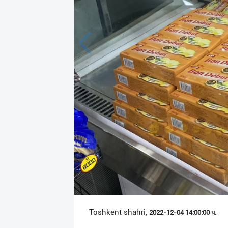
Язык
Личные
данные
Новости
2
Чаты
История
реферальных
переходов
Условия
использования
FAQ
Toshkent shahri,
2022-12-04 14:00:00 ч.
О