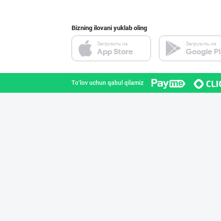
Bizning ilovani yuklab oling
"Fatty Milk" бр
Toshkent viloyati
To'lov uchun qabul qilamiz
"Саидов" ва "Ба
Toshkent shahri
"Ilma" бренди о
Toshkent shahri
Сыр (Пишлоқ) ва