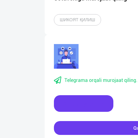
ШИКОЯТ ҚИЛИШ
Telegrama orqali murojaat qiling.
Xabar yozing
Qo