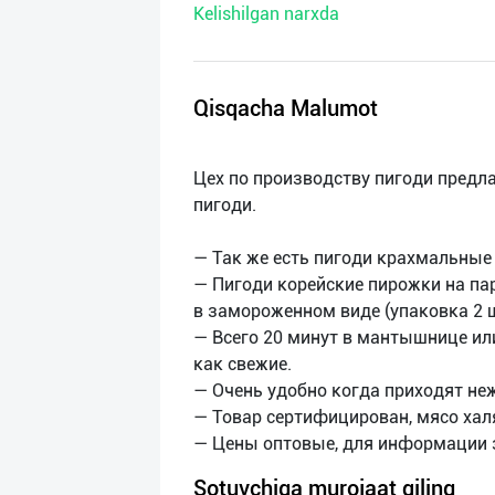
Kelishilgan narxda
нас
Техническая
поддержка
Qisqacha Malumot
Поделиться
Цех по производству пигоди предл
приложением
пигоди.
Выход
— Так же есть пигоди крахмальные 
о
— Пигоди корейские пирожки на па
в замороженном виде (упаковка 2 ш
— Всего 20 минут в мантышнице ил
как свежие.
— Очень удобно когда приходят неж
— Товар сертифицирован, мясо хал
Sotuvchiga murojaat qiling