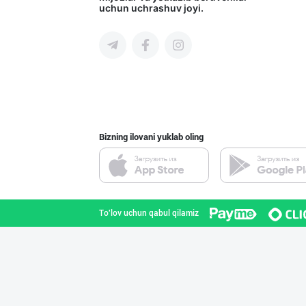
uchun uchrashuv joyi.
Toshkent shahri
"Маэстро" бренд
Toshkent shahri
Bizning ilovani yuklab oling
"Bubble Hero" б
Toshkent shahri
To'lov uchun qabul qilamiz
Продаю замороже
Toshkent shahri