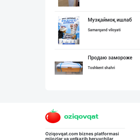
Музқаймоқ ишлаб
Samarqand viloyati
Продаю замороже
Toshkent shahri
"Milliy", "Sevi
Toshkent shahri
"AB FOOD" фирма
Oziqovqat.com
biznes platformasi
mijozlar va yetkazib beruvchilar