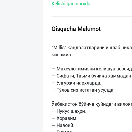
Kelishilgan narxda
нас
Техническая
поддержка
Qisqacha Malumot
Поделиться
"Millis" кандолатларини ишлаб чи
приложением
қиламиз.
Выход
— Махсулотимизни келишув асосида
о
— Сифати, Таьми буйича хаммадан
— Улгуржи нархларда.
— Тўлов сиз истаган усулда.
Ўзбекистон бўйича қуйидаги вилоя
— Нукус шаҳри.
— Хоразим.
— Навоий.