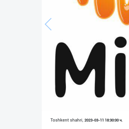
Язык
Личные
данные
Новости
2
Чаты
История
реферальных
переходов
Условия
использования
FAQ
Toshkent shahri,
2023-03-11 18:30:00 ч.
О