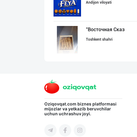
Andijon viloyati
"Восточная Сказ
Toshkent shahri
"LOLLI POP", "T
Toshkent shahri
"Sladkiy Ray" б
Oziqovqat.com
biznes platformasi
mijozlar va yetkazib beruvchilar
uchun uchrashuv joyi.
Toshkent shahri