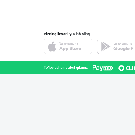
"Sladkiy marmel
Toshkent shahri
Bizning ilovani yuklab oling
"Bonella" ва "B
Toshkent shahri
To'lov uchun qabul qilamiz
RISOLA ONA — OS
Namangan viloyati
"RIKKO TOYS" —
Toshkent shahri