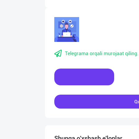
Telegrama orqali murojaat qiling.
Xabar yozing
Qo
Shunga o'xshash e'lonlar