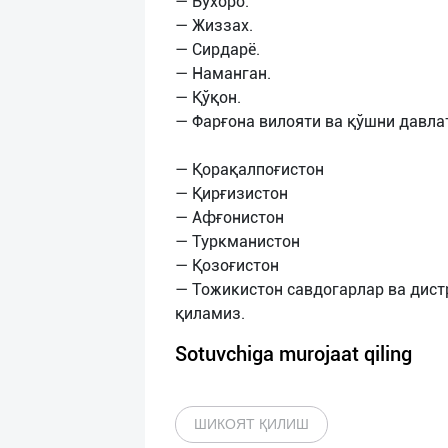
— Бухоро.
— Жиззах.
— Сирдарё.
— Наманган.
— Қўқон.
— Фарғона вилояти ва қўшни давл
— Қорақалпоғистон
— Қирғизистон
— Афғонистон
— Туркманистон
— Қозоғистон
— Тожикистон савдогарлар ва дис
Sotuvchiga murojaat qiling
ШИКОЯТ ҚИЛИШ