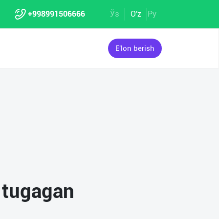
+998991506666
Ўз
O'z
Ру
E'lon berish
i tugagan