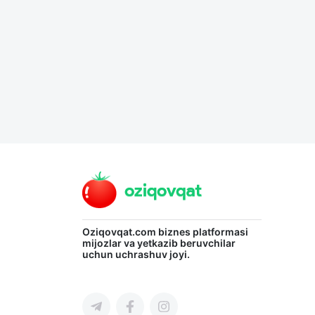
Язык
Личные
данные
Новости
2
Чаты
История
реферальных
переходов
Oziqovqat.com
biznes platformasi
mijozlar va yetkazib beruvchilar
Условия
uchun uchrashuv joyi.
использования
FAQ