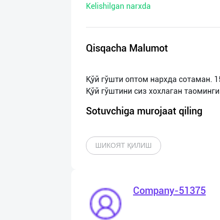
Kelishilgan narxda
нас
Техническая
поддержка
Qisqacha Malumot
Поделиться
Қўй гўшти оптом нархда сотаман. 15 
приложением
Выход
Sotuvchiga murojaat qiling
о
ШИКОЯТ ҚИЛИШ
Company-51375