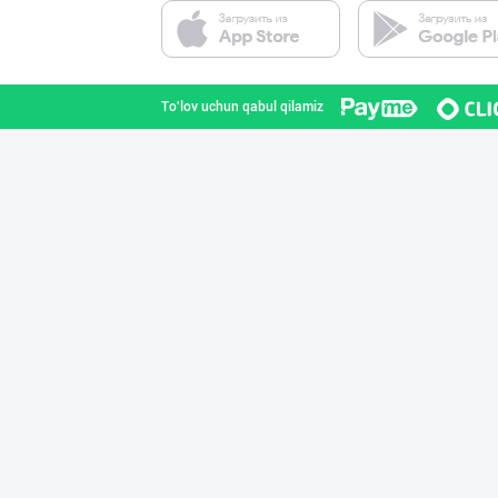
ПРЕМИУМ КОЛБАСА
Toshkent shahri
To'lov uchun qabul qilamiz
JERKY DELMARK —
Toshkent shahri
Индейка гўшти с
Toshkent shahri
"Ravnaq" бренди
Toshkent shahri