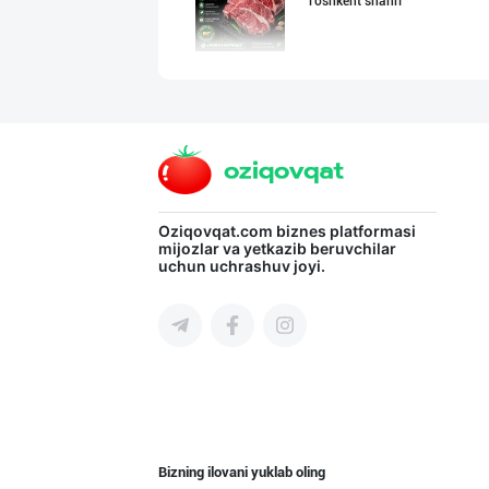
Toshkent shahri
"Butcher Delika
Toshkent shahri
"SHARQ" колбаса
Oziqovqat.com
biznes platformasi
mijozlar va yetkazib beruvchilar
uchun uchrashuv joyi.
Toshkent shahri
ТАДБИРКОРЛАР, Д
Qashqadaryo viloyati
Bizning ilovani yuklab oling