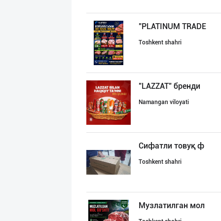
"PLATINUM TRADE
Toshkent shahri
"LAZZAT" бренди
Namangan viloyati
Сифатли товуқ ф
Toshkent shahri
Музлатилган мол