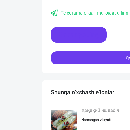
Telegrama orqali murojaat qiling.
Xabar yozing
Qo
Shunga o'xshash e'lonlar
Ҳақиқий ишлаб ч
Namangan viloyati