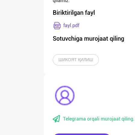
Biriktirilgan fayl
fayl.pdf
Sotuvchiga murojaat qiling
ШИКОЯТ ҚИЛИШ
Telegrama orqali murojaat qiling.