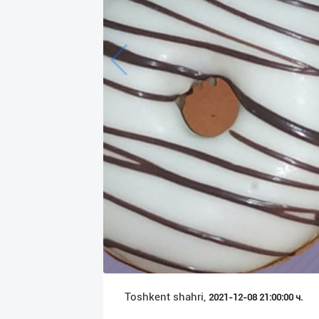
Язык
Личные
данные
Новости
2
Чаты
История
реферальных
переходов
Условия
использования
FAQ
Toshkent shahri,
2021-12-08 21:00:00 ч.
О