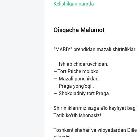
Kelishilgan narxda
нас
Техническая
поддержка
Qisqacha Malumot
Поделиться
"MARIY" brendidan mazali shirinliklar.
приложением
— Ishlab chiqaruvchidan.
Выход
—Tort Ptiche moloko.
о
— Mazali ponchiklar.
— Praga yong'oqli.
— Shokoladniy tort Praga.
Shirinliklarimiz sizga a'lo kayfiyat ba
Tatib ko'rib ishonasiz!
Toshkent shahar va viloyatlardan Dille