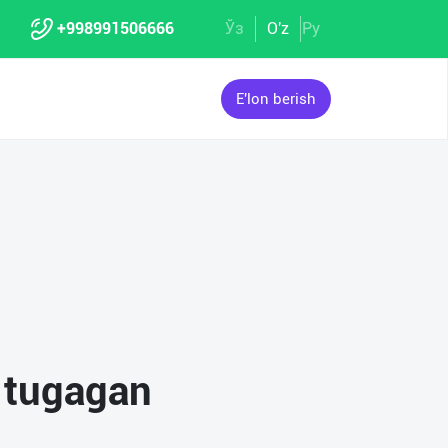
+998991506666
Ўз
O'z
Ру
E'lon berish
i tugagan