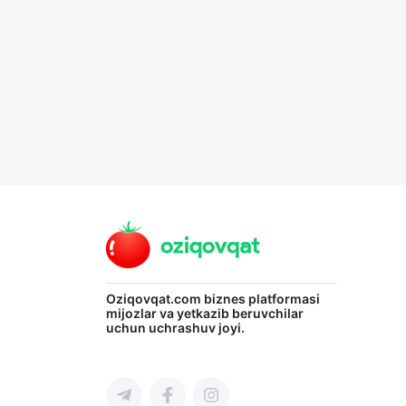
Язык
Личные
данные
Новости
2
Чаты
История
реферальных
переходов
Oziqovqat.com
biznes platformasi
mijozlar va yetkazib beruvchilar
Условия
uchun uchrashuv joyi.
использования
FAQ