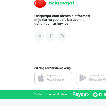
Oziqovqat.com
biznes platformasi
mijozlar va yetkazib beruvchilar
uchun uchrashuv joyi.
Bizning ilovani yuklab oling
To'lov uchun qabul qilamiz