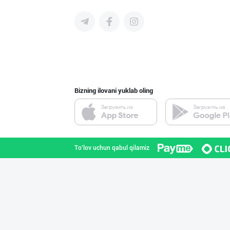
"GoodMeat" брен
Toshkent shahri
Bizning ilovani yuklab oling
ТАДБИРКОРЛАР, Д
Toshkent shahri
To'lov uchun qabul qilamiz
Музлатилган мол
Toshkent shahri
ТАДБИРКОРЛАР, Д