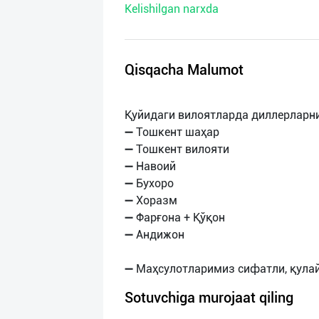
Kelishilgan narxda
нас
Техническая
поддержка
Qisqacha Malumot
Поделиться
Қуйидаги вилоятларда диллерларн
приложением
➖ Тошкент шаҳар
➖ Тошкент вилояти
Выход
➖ Навоий
о
➖ Бухоро
➖ Хоразм
➖ Фарғона + Қўқон
➖ Андижон
Sotuvchiga murojaat qiling