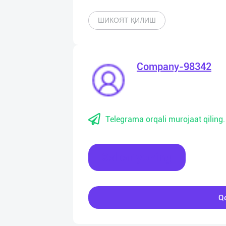
ШИКОЯТ ҚИЛИШ
Company-98342
Telegrama orqali murojaat qiling.
Xabar yozing
Qo