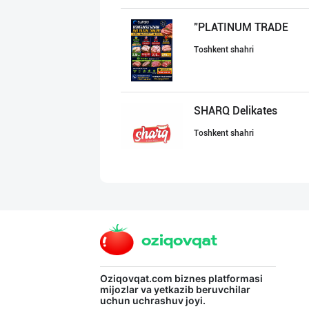
"PLATINUM TRADE
Toshkent shahri
SHARQ Delikates
Toshkent shahri
"AZIYA LIDER" д
Toshkent shahri
"Butcher Delika
Oziqovqat.com
biznes platformasi
mijozlar va yetkazib beruvchilar
uchun uchrashuv joyi.
Toshkent shahri