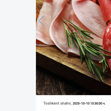
Язык
Личные
данные
Новости
2
Чаты
История
реферальных
переходов
Условия
использования
FAQ
Toshkent shahri,
2025-10-10 15:30:00 ч.
О