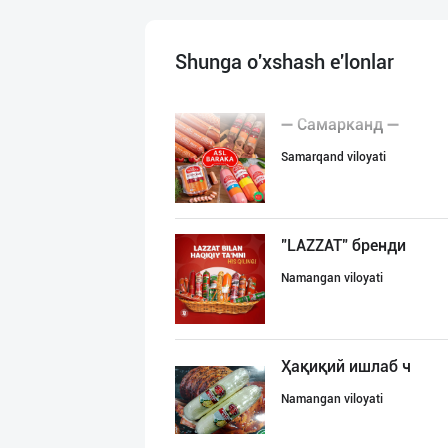
Shunga o'xshash e'lonlar
➖ Самарканд ➖
Samarqand viloyati
"LAZZAT" бренди
Namangan viloyati
Ҳақиқий ишлаб ч
Namangan viloyati