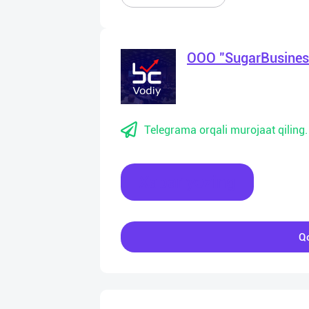
OOO "SugarBusines
Telegrama orqali murojaat qiling.
Xabar yozing
Qo