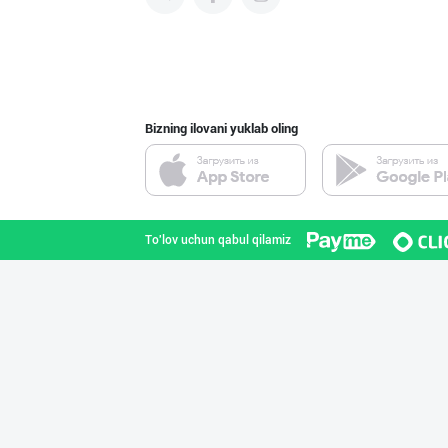
DIVO ZAMZAM WAT
Farg'ona viloyati
Bizning ilovani yuklab oling
"Behkhosh" — Эр
Toshkent shahri
To'lov uchun qabul qilamiz
BARLETT OLTIN O
Farg'ona viloyati
Миллий маҳсулот
Toshkent shahri