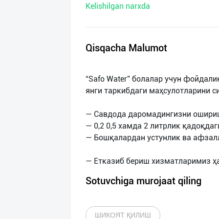
Kelishilgan narxda
нас
Техническая
поддержка
Qisqacha Malumot
Поделиться
“Safo Water” болалар учун фойдали
приложением
янги таркибдаги маҳсулотларини с
Выход
— Савдода даромадингизни ошириш
о
— 0,2 0,5 хамда 2 литрлик қадоқда
— Бошқалардан устунлик ва афзал
Sotuvchiga murojaat qiling
ШИКОЯТ ҚИЛИШ