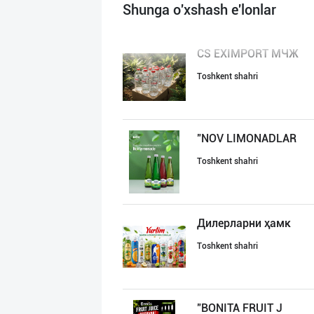
Shunga o'xshash e'lonlar
CS EXIMPORT МЧЖ
Toshkent shahri
"NOV LIMONADLAR
Toshkent shahri
Дилерларни ҳамк
Toshkent shahri
"BONITA FRUIT J