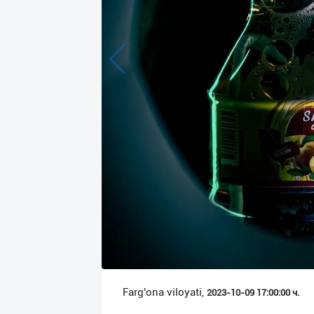
Язык
Личные
данные
Новости
2
Чаты
История
реферальных
переходов
Условия
использования
FAQ
Farg'ona viloyati,
2023-10-09 17:00:00 ч.
О