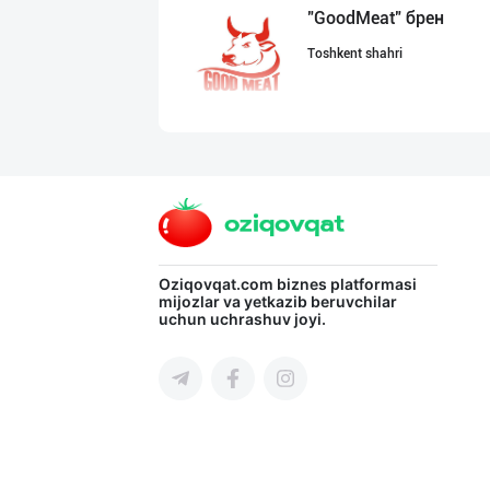
"GoodMeat" брен
Toshkent shahri
SHARQ Delikates
Toshkent shahri
Ҳақиқий ишлаб ч
Oziqovqat.com
biznes platformasi
mijozlar va yetkazib beruvchilar
uchun uchrashuv joyi.
Namangan viloyati
"LAZZAT" бренди
Namangan viloyati