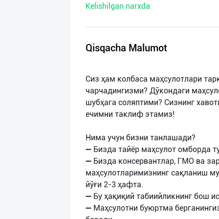
Kelishilgan narxda
нас
Техническая
поддержка
Qisqacha Malumot
Поделиться
Сиз ҳам колбаса маҳсулотлари та
приложением
чарчадингизми? Дўкондаги маҳсул
шубҳага соляптими? Сизнинг хавот
Выход
ечимни таклиф этамиз!
о
Нима учун бизни танлашади?
➖ Бизда тайёр маҳсулот омборда т
➖ Бизда консервантлар, ГМО ва за
маҳсулотларимизнинг сақланиш муд
йўғи 2-3 ҳафта.
➖ Бу ҳақиқий табиийликнинг бош и
➖ Маҳсулотни буюртма берганингиз