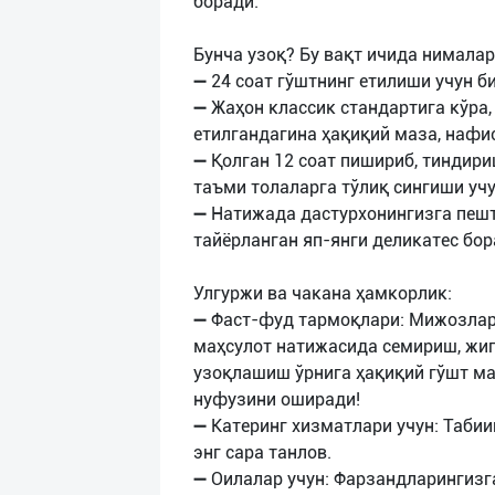
боради.
Бунча узоқ? Бу вақт ичида нималар
➖ 24 соат гўштнинг етилиши учун би
➖ Жаҳон классик стандартига кўра,
етилгандагина ҳақиқий маза, нафи
➖ Қолган 12 соат пишириб, тиндир
таъми толаларга тўлиқ сингиши учу
➖ Натижада дастурхонингизга пешта
тайёрланган яп-янги деликатес бор
Улгуржи ва чакана ҳамкорлик:
➖ Фаст-фуд тармоқлари: Мижозлар
маҳсулот натижасида семириш, жиг
узоқлашиш ўрнига ҳақиқий гўшт ма
нуфузини оширади!
➖ Катеринг хизматлари учун: Таби
энг сара танлов.
➖ Оилалар учун: Фарзандларингизг