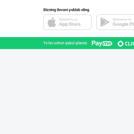
Bizning ilovani yuklab oling
ПРЕМИУМ КОЛБАСА
Toshkent shahri
To'lov uchun qabul qilamiz
"ZiyoNur" бренд
Toshkent shahri
ТАДБИРКОРЛАР, Д
Qashqadaryo viloyati
JERKY DELMARK —