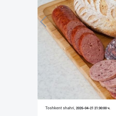
Язык
Личные
данные
Новости
2
Чаты
История
реферальных
переходов
Условия
использования
FAQ
Toshkent shahri,
2026-04-21 21:30:00 ч.
О