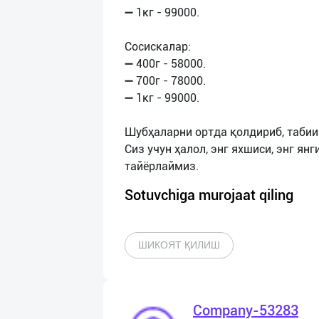
➖ 1кг - 99000.
Сосискалар:
➖ 400г - 58000.
➖ 700г - 78000.
➖ 1кг - 99000.
Шубҳаларни ортда қолдириб, табии
Сиз учун ҳалол, энг яхшиси, энг янг
Sotuvchiga murojaat qiling
ШИКОЯТ ҚИЛИШ
Company-53283