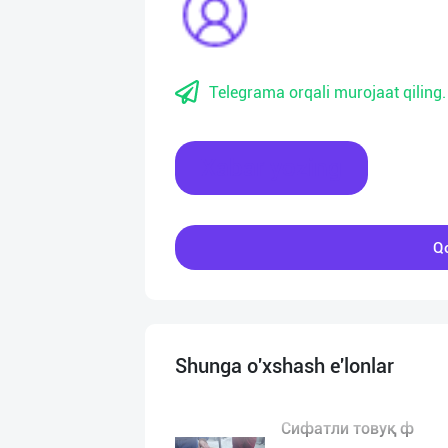
Telegrama orqali murojaat qiling.
Xabar yozing
Qo
Shunga o'xshash e'lonlar
Сифатли товуқ ф