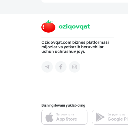
Ўзбекистонда иш
Toshkent shahri
СУПEР АКЦИЯ!
Oziqovqat.com
biznes platformasi
mijozlar va yetkazib beruvchilar
uchun uchrashuv joyi.
Toshkent shahri
"STM" бренди ос
Toshkent shahri
Bizning ilovani yuklab oling
Сифатли жанду в
Andijon viloyati