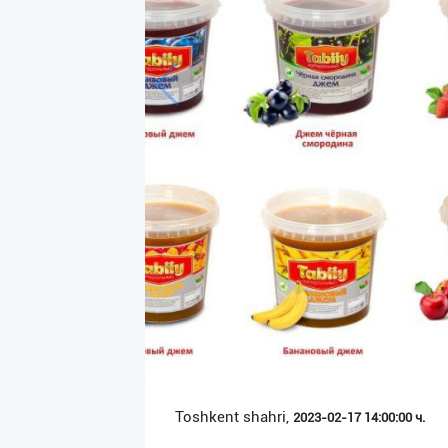
Язык
Личные
данные
Новости
2
Чаты
История
реферальных
переходов
Условия
использования
FAQ
Toshkent shahri,
2023-02-17 14:00:00 ч.
О