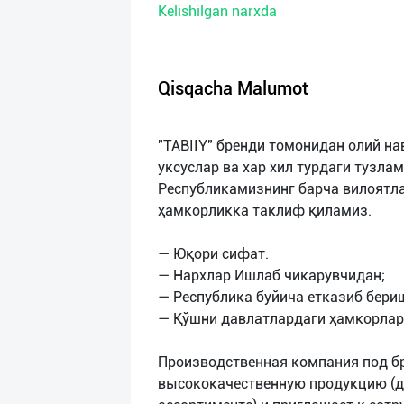
Kelishilgan narxda
нас
Техническая
поддержка
Qisqacha Malumot
Поделиться
"TABIIY" бренди томонидан олий на
приложением
уксуслар ва хар хил турдаги тузла
Республикамизнинг барча вилоятл
Выход
ҳамкорликка таклиф қиламиз.
о
— Юқори сифат.
— Нархлар Ишлаб чикарувчидан;
— Республика буйича етказиб бери
— Қўшни давлатлардаги ҳамкорлар
Производственная компания под бр
высококачественную продукцию (д