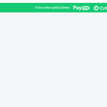
To'lov uchun qabul qilamiz
"STM" бренди ос
Toshkent shahri
OLMAZOR BARAKA
Toshkent shahri
Испания зайтунл
Toshkent shahri
"Бисёр" брендид