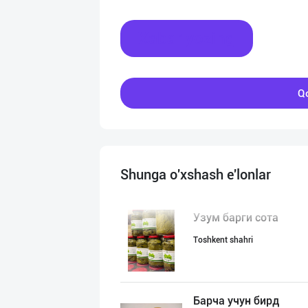
Xabar yozing
Qo
Shunga o'xshash e'lonlar
Узум барги сота
Toshkent shahri
Барча учун бирд