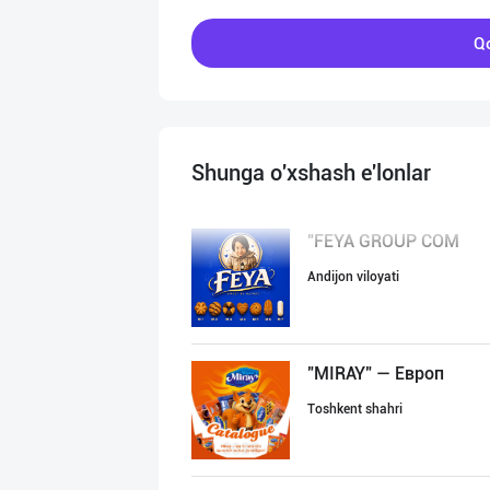
Qo
Shunga o'xshash e'lonlar
"FEYA GROUP COM
Andijon viloyati
"MIRAY" — Европ
Toshkent shahri