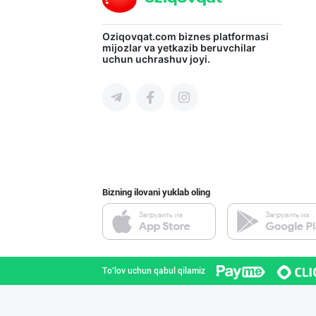
"LOLLI POP", "T
Oziqovqat.com
biznes platformasi
mijozlar va yetkazib beruvchilar
uchun uchrashuv joyi.
Toshkent shahri
"Восточная Сказ
Toshkent shahri
Bizning ilovani yuklab oling
"Bonella" ва "B
Toshkent shahri
To'lov uchun qabul qilamiz
"Hassons" – Ўзб
Toshkent shahri