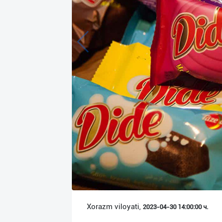
Язык
Личные
данные
Новости
2
Чаты
История
реферальных
переходов
Условия
использования
FAQ
Xorazm viloyati,
2023-04-30 14:00:00 ч.
О