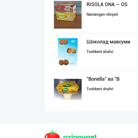
RISOLA ONA — OS
Namangan viloyati
Шоколад мавсуми
Toshkent shahri
"Bonella" ва "B
Toshkent shahri
Ищем официальны
Toshkent shahri