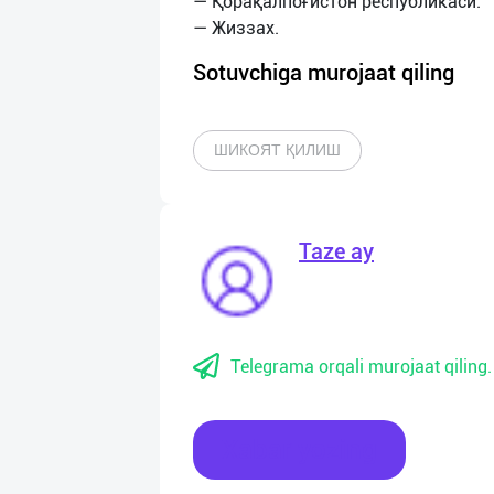
— Қорақалпоғистон республикаси.
Sotuvchiga murojaat qiling
ШИКОЯТ ҚИЛИШ
Taze ay
Telegrama orqali murojaat qiling.
Xabar yozing