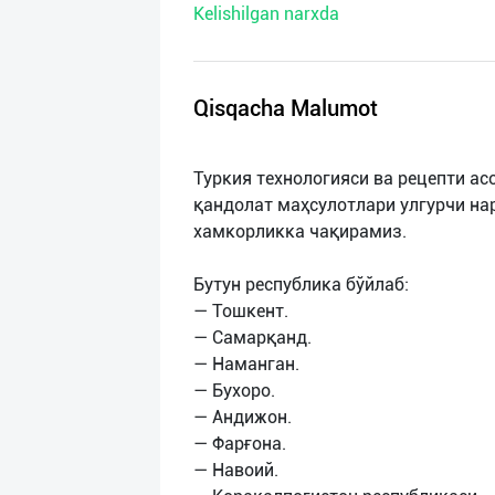
Kelishilgan narxda
нас
Техническая
поддержка
Qisqacha Malumot
Поделиться
Туркия технологияси ва рецепти ас
приложением
қандолат маҳсулотлари улгурчи н
хамкорликка чақирамиз.
Выход
о
Бутун республика бўйлаб:
— Тошкент.
— Самарқанд.
— Наманган.
— Бухоро.
— Андижон.
— Фарғона.
— Навоий.