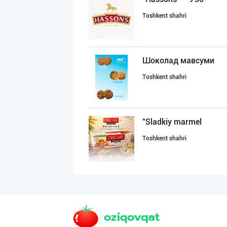
Toshkent shahri
Шоколад мавсуми
Toshkent shahri
"Sladkiy marmel
Toshkent shahri
Савдосини оширм
Toshkent shahri