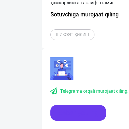
Sotuvchiga murojaat qiling
ШИКОЯТ ҚИЛИШ
Telegrama orqali murojaat qiling.
Xabar yozing