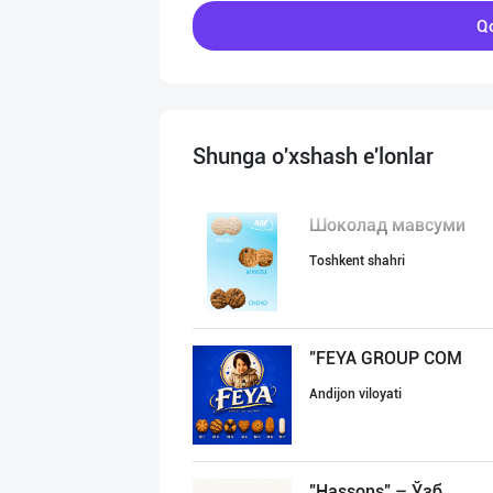
Qo
Shunga o'xshash e'lonlar
Шоколад мавсуми
Toshkent shahri
"FEYA GROUP COM
Andijon viloyati
"Hassons" – Ўзб