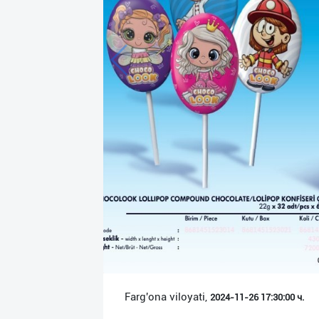
Язык
Личные
данные
Новости
2
Чаты
История
реферальных
переходов
Условия
использования
FAQ
Farg'ona viloyati,
2024-11-26 17:30:00 ч.
О