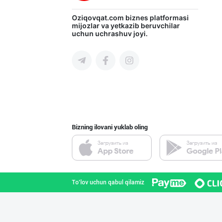
"KUKSUBOSS", "К
Oziqovqat.com
biznes platformasi
mijozlar va yetkazib beruvchilar
uchun uchrashuv joyi.
Toshkent shahri
RISOLA ONA — OS
Namangan viloyati
Bizning ilovani yuklab oling
"LOLLI POP", "T
Toshkent shahri
To'lov uchun qabul qilamiz
Ищем официальны
Toshkent shahri