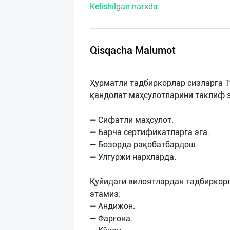
Kelishilgan narxda
нас
Техническая
поддержка
Qisqacha Malumot
Поделиться
Ҳурматли тадбиркорлар сизларга 
приложением
қандолат маҳсулотларини таклиф 
Выход
➖ Сифатли маҳсулот.
о
➖ Барча сертификатларга эга.
➖ Бозорда рақобатбардош.
➖ Улгуржи нархларда.
Қуйидаги вилоятлардан тадбиркор
этамиз:
➖ Андижон.
➖ Фарғона.