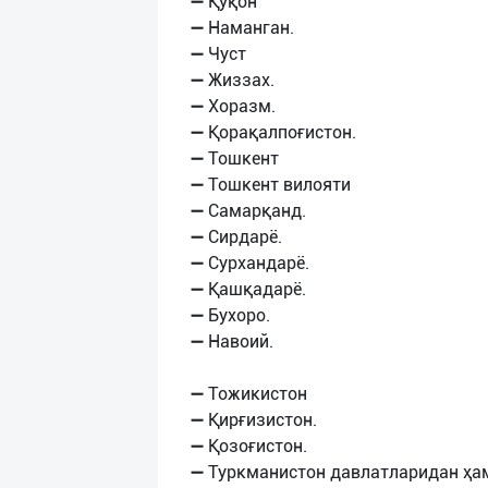
➖ Қўқон
➖ Наманган.
➖ Чуст
➖ Жиззах.
➖ Хоразм.
➖ Қорақалпоғистон.
➖ Тошкент
➖ Тошкент вилояти
➖ Самарқанд.
➖ Сирдарё.
➖ Сурхандарё.
➖ Қашқадарё.
➖ Бухоро.
➖ Навоий.
➖ Тожикистон
➖ Қирғизистон.
➖ Қозоғистон.
➖ Туркманистон давлатларидан ҳа