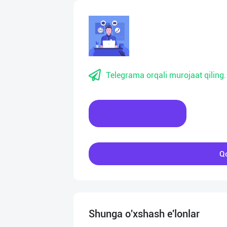
Telegrama orqali murojaat qiling.
Xabar yozing
Qo
Shunga o'xshash e'lonlar