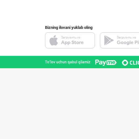
Toshkent shahri
Bizning ilovani yuklab oling
"SEZAM-EKO" кор
Andijon viloyati
To'lov uchun qabul qilamiz
Ҳурматли тадбир
Samarqand viloyati
"SABER SNACK" б
Toshkent shahri