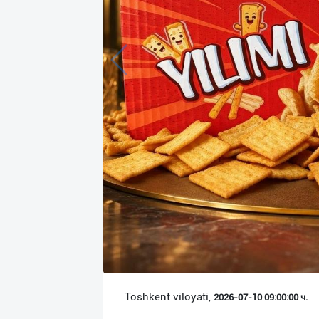
Язык
Личные
данные
Новости
2
Чаты
История
реферальных
переходов
Условия
использования
FAQ
Toshkent viloyati,
2026-07-10 09:00:00 ч.
О