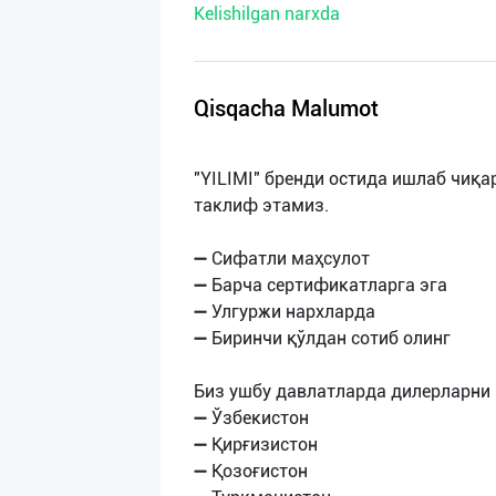
Kelishilgan narxda
нас
Техническая
поддержка
Qisqacha Malumot
Поделиться
"YILIMI" бренди остида ишлаб чиқ
приложением
таклиф этамиз.
Выход
➖ Сифатли маҳсулот
о
➖ Барча сертификатларга эга
➖ Улгуржи нархларда
➖ Биринчи қўлдан сотиб олинг
Биз ушбу давлатларда дилерларни
➖ Ўзбекистон
➖ Қирғизистон
➖ Қозоғистон