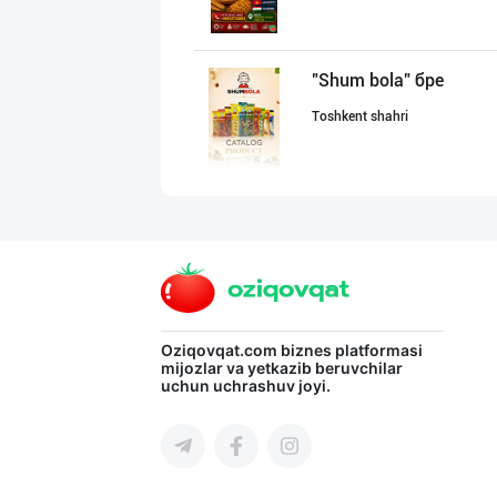
"Shum bola” бре
Toshkent shahri
AMUR QURT — ЎЗБ
Samarqand viloyati
"SEZAM-EKO" кор
Oziqovqat.com
biznes platformasi
mijozlar va yetkazib beruvchilar
uchun uchrashuv joyi.
Andijon viloyati
"BISYOR" бренди