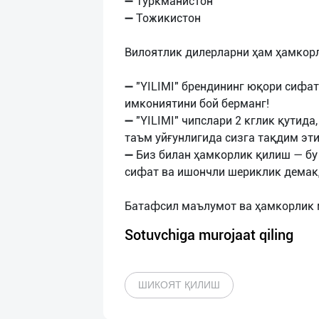
➖ Туркманистон
➖ Тожикистон
Вилоятлик дилерларни ҳам ҳамкор
➖ "YILIMI" брендининг юқори сифа
имкониятини бой берманг!
➖ "YILIMI" чипслари 2 кглик қутида
таъм уйғунлигида сизга тақдим эт
➖ Биз билан ҳамкорлик қилиш — бу
сифат ва ишончли шериклик демак
Sotuvchiga murojaat qiling
ШИКОЯТ ҚИЛИШ